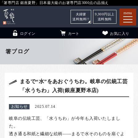
「箸専門店 銀座夏野」日本最大級のお箸専門店3000点の品揃え
menu
夫婦箸
9,900
円以上
送料無料!!
送料無料
ログイン
カート
お気に入り
箸ブログ
箸
（贈答用・自宅用）
まるで“水”をあおぐうちわ。岐阜の伝統工芸
子供和食器
（贈答用・自宅用）
「水うちわ」入荷(銀座夏野本店)
銀座夏野・箸長
について
小夏
について
こども和食器
お知らせ
2025.07.14
ご利用ガイド
岐阜の伝統工芸、「水うちわ」が今年も入荷いたしまし
た。
法人・飲食店のお客様
透き通る和紙と繊細な絵柄——まるで水そのものを扇ぐよ