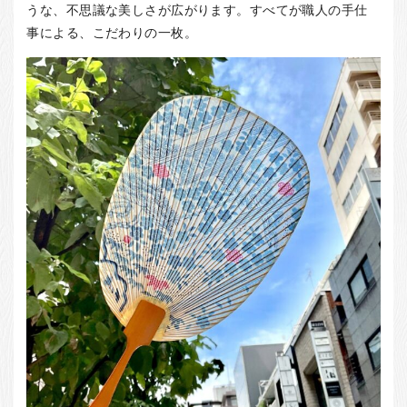
お客様の声
うな、不思議な美しさが広がります。すべてが職人の手仕
事による、こだわりの一枚。
店舗紹介
お問い合わせ
お知らせ
箸ブログ
English