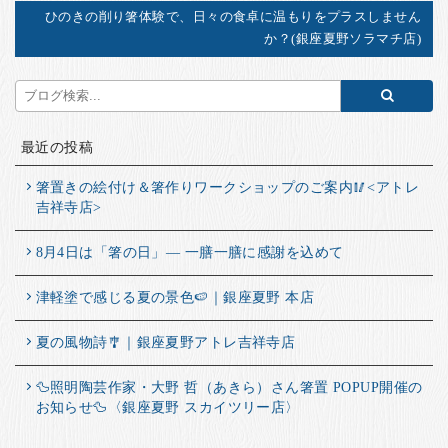
ひのきの削り箸体験で、日々の食卓に温もりをプラスしません
か？(銀座夏野ソラマチ店)
最近の投稿
箸置きの絵付け＆箸作りワークショップのご案内🥢<アトレ
吉祥寺店>
8月4日は「箸の日」― 一膳一膳に感謝を込めて
津軽塗で感じる夏の景色🍉｜銀座夏野 本店
夏の風物詩🎐｜銀座夏野アトレ吉祥寺店
🦆照明陶芸作家・大野 哲（あきら）さん箸置 POPUP開催の
お知らせ🦆〈銀座夏野 スカイツリー店〉