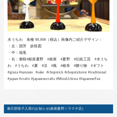
水うちわ 各種 ¥8,800（税込）画像内ご紹介デザイン：
・左：国芳 妖怪図
・中：福兎
・右：都桜#銀座夏野 #銀座 #夏野 #伝統工芸 #水うち
わ #うちわ #夏 #涼 #風 #岐阜 #贈り物 #ギフト
#ginza #natsuno #sake #chopstick #chopstickrest #traditional
#japan #crafts #japanesecrafts #MizuUchiwa #JapaneseFan
春日部張子入荷のお知らせ(銀座夏野ソラマチ店)