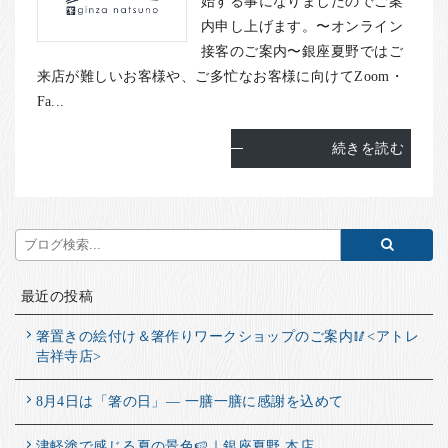
始する事になりましたのでご案
お客様の声
内申し上げます。〜オンライン
店舗紹介
接客のご案内〜銀座夏野ではご
お問い合わせ
来店が難しいお客様や、ご多忙なお客様に向けてZoom・
Fa...
お知らせ
箸ブログ
続きを読む
English
最近の投稿
箸置きの絵付け＆箸作りワークショップのご案内🥢<アトレ
吉祥寺店>
8月4日は「箸の日」― 一膳一膳に感謝を込めて
津軽塗で感じる夏の景色🍉｜銀座夏野 本店