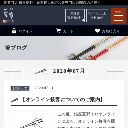
「箸専門店 銀座夏野」日本最大級のお箸専門店3000点の品揃え
menu
夫婦箸
9,900
円以上
送料無料!!
送料無料
ログイン
カート
お気に入り
箸ブログ
箸
（贈答用・自宅用）
2020年07月
子供和食器
（贈答用・自宅用）
銀座夏野・箸長
について
お知らせ
2020.07.11
小夏
について
こども和食器
【オンライン接客についてのご案内】
ご利用ガイド
この度、銀座夏野よりオンライ
法人・飲食店のお客様
ンによる、オンライン接客を開