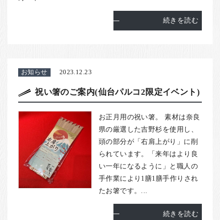
続きを読む
お知らせ
2023.12.23
祝い箸のご案内(仙台パルコ2限定イベント)
お正月用の祝い箸。 素材は奈良
県の厳選した吉野杉を使用し、
頭の部分が「右肩上がり」に削
られています。「来年はより良
い一年になるように」と職人の
手作業により1膳1膳手作りされ
たお箸です。...
続きを読む