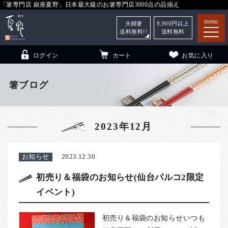
「箸専門店 銀座夏野」日本最大級のお箸専門店3000点の品揃え
menu
夫婦箸
9,900
円以上
送料無料!!
送料無料
ログイン
カート
お気に入り
箸ブログ
箸
（贈答用・自宅用）
2023年12月
子供和食器
（贈答用・自宅用）
銀座夏野・箸長
について
お知らせ
2023.12.30
小夏
について
こども和食器
初売り＆福袋のお知らせ(仙台パルコ2限定
イベント)
ご利用ガイド
法人・飲食店のお客様
初売り＆福袋のお知らせいつも