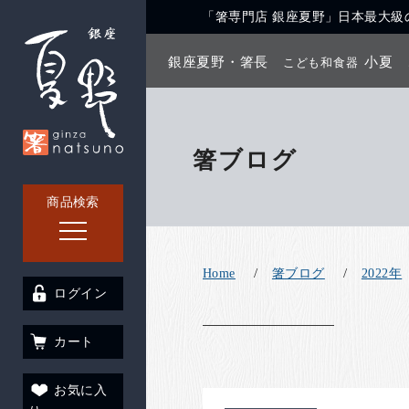
「箸専門店 銀座夏野」日本最大級の
銀座夏野・箸長
小夏
こども和食器
箸ブログ
商品検索
Home
箸ブログ
2022年
ログイン
カート
お気に入