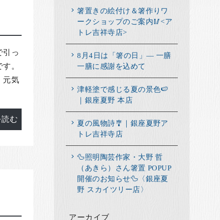
箸置きの絵付け＆箸作りワ
ークショップのご案内🥢<ア
トレ吉祥寺店>
で引っ
8月4日は「箸の日」― 一膳
一膳に感謝を込めて
です。
、元気
津軽塗で感じる夏の景色🍉
｜銀座夏野 本店
を読む
夏の風物詩🎐｜銀座夏野ア
トレ吉祥寺店
🦆照明陶芸作家・大野 哲
（あきら）さん箸置 POPUP
開催のお知らせ🦆〈銀座夏
野 スカイツリー店〉
アーカイブ