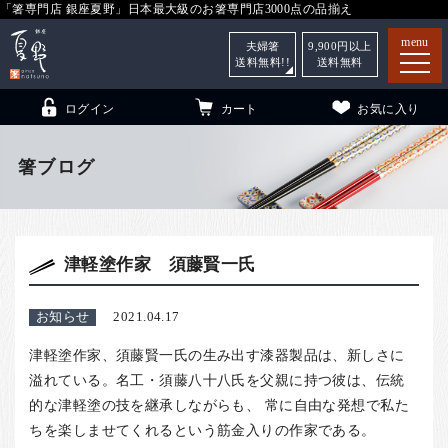
「箸専門店 銀座夏野」日本最大級のお箸専門店3000点の品揃え
menu
夫婦箸
9,900
円以上
送料無料!!
送料無料
ログイン
カート
お気に入り
箸ブログ
箸
（贈答用・自宅用）
津軽塗作家 須藤賢一氏
子供和食器
（贈答用・自宅用）
銀座夏野・箸長
について
お知らせ
2021.04.17
小夏
について
こども和食器
津軽塗作家、須藤賢一氏の生み出す漆器製品は、新しさに
ご利用ガイド
溢れている。名工・須藤八十八氏を父親に持つ彼は、伝統
的な津軽塗の技を継承しながらも、 常に自由な発想で私た
法人・飲食店のお客様
ちを楽しませてくれるという筋金入りの作家である。