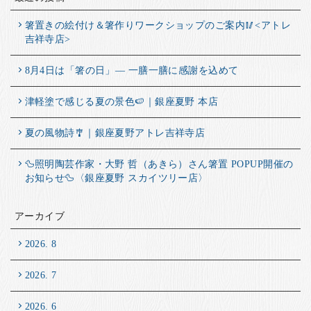
箸置きの絵付け＆箸作りワークショップのご案内🥢<アトレ
吉祥寺店>
8月4日は「箸の日」― 一膳一膳に感謝を込めて
津軽塗で感じる夏の景色🍉｜銀座夏野 本店
夏の風物詩🎐｜銀座夏野アトレ吉祥寺店
🦆照明陶芸作家・大野 哲（あきら）さん箸置 POPUP開催の
お知らせ🦆〈銀座夏野 スカイツリー店〉
アーカイブ
2026. 8
2026. 7
2026. 6