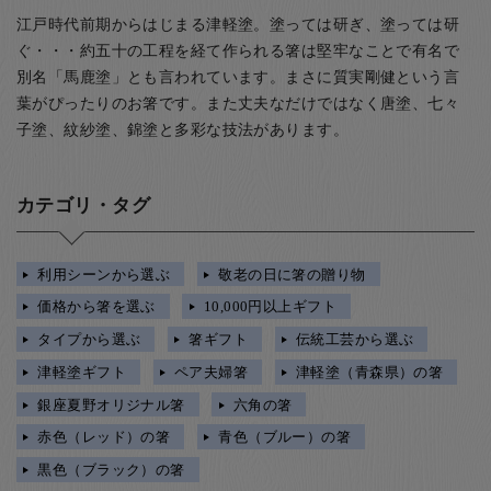
江戸時代前期からはじまる津軽塗。塗っては研ぎ、塗っては研
ぐ・・・約五十の工程を経て作られる箸は堅牢なことで有名で
別名「馬鹿塗」とも言われています。まさに質実剛健という言
葉がぴったりのお箸です。また丈夫なだけではなく唐塗、七々
子塗、紋紗塗、錦塗と多彩な技法があります。
カテゴリ・タグ
利用シーンから選ぶ
敬老の日に箸の贈り物
価格から箸を選ぶ
10,000円以上ギフト
タイプから選ぶ
箸ギフト
伝統工芸から選ぶ
津軽塗ギフト
ペア夫婦箸
津軽塗（青森県）の箸
銀座夏野オリジナル箸
六角の箸
赤色（レッド）の箸
青色（ブルー）の箸
黒色（ブラック）の箸