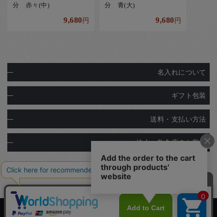
分 赤々(中)
分 青(大)
9,680
9,680
円
円
名入れについて
ギフト包装
送料・支払い方法
法人・飲食店のお客様
Copyright© Ginza Natsuno Co.,Ltd.