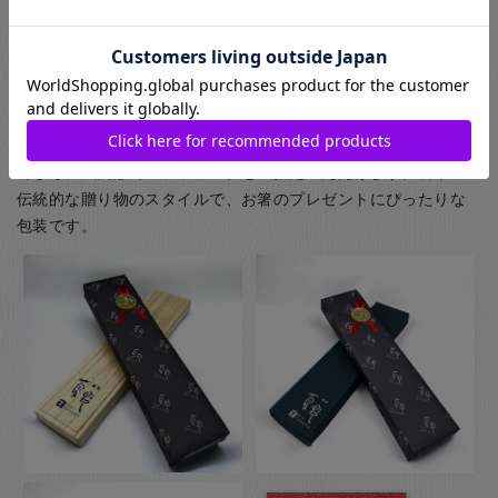
(お子様食器に関してはギフト用・ご自宅用問わず、紙箱(無料)
に入れてのお届けとなります(ギフト用はその上から包装紙にて
ラッピング)) お箸用の無料のラッピングは、箸袋に入れるタイ
プのものになります。
お箸用のギフトボックスをご注文いただいた方は、￥440-(税別)
でさらに風呂敷でのラッピングもご指定いただけます。日本の
伝統的な贈り物のスタイルで、お箸のプレゼントにぴったりな
包装です。