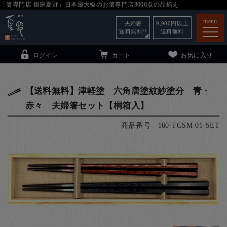
「箸専門店 銀座夏野」日本最大級のお箸専門店3000点の品揃え
menu
夫婦箸
9,900
円以上
送料無料!!
送料無料
ログイン
カート
お気に入り
【送料無料】津軽塗 六角唐塗紋紗塗分 青・
赤々 夫婦箸セット【桐箱入】
箸
（贈答用・自宅用）
商品番号
160-TGSM-01-SET
子供和食器
（贈答用・自宅用）
銀座夏野・箸長
について
小夏
について
こども和食器
ご利用ガイド
法人・飲食店のお客様