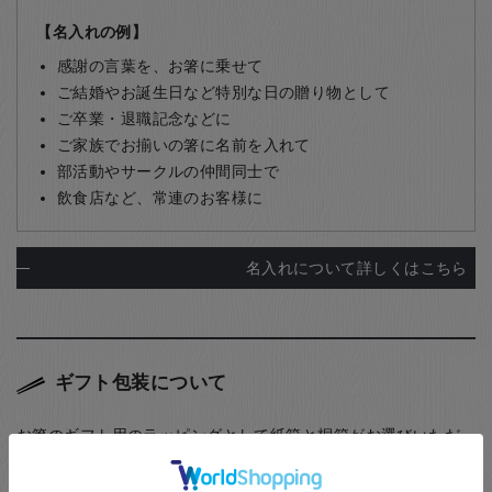
【名入れの例】
感謝の言葉を、お箸に乗せて
ご結婚やお誕生日など特別な日の贈り物として
ご卒業・退職記念などに
ご家族でお揃いの箸に名前を入れて
部活動やサークルの仲間同士で
飲食店など、常連のお客様に
名入れについて詳しくはこちら
ギフト包装について
お箸のギフト用のラッピングとして紙箱と桐箱がお選びいただ
けます。また、ご家族用として5膳まで入る紙箱もご用意してお
ります。