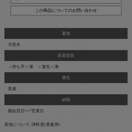
この商品についてのお問い合わせ
素地
天然木
表面塗装
＜持ち手＞漆 ＜箸先＞漆
箸先
普通
納期
最短翌日〜7営業日
産地について-津軽塗(青森県)