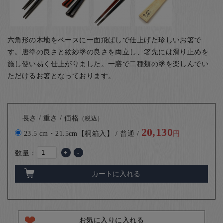
六角形の木地をベースに一面飛ばしで仕上げた珍しいお箸で
す。唐塗の良さと紋紗塗の良さを両立し、箸先には滑り止めを
施し使い易く仕上がりました。一膳で二種類の塗を楽しんでい
ただけるお箸となっております。
長さ / 重さ / 価格
（税込）
20,130
23.5 cm・21.5cm【桐箱入】 / 普通 /
円
数量：
+
-
カートに入れる
お気に入りに入れる