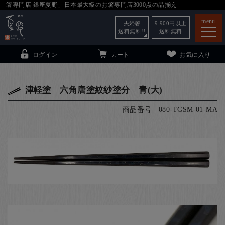
「箸専門店 銀座夏野」日本最大級のお箸専門店3000点の品揃え
menu
夫婦箸
9,900
円以上
送料無料!!
送料無料
ログイン
カート
お気に入り
津軽塗 六角唐塗紋紗塗分 青(大)
商品番号
080-TGSM-01-MA
箸
（贈答用・自宅用）
子供和食器
（贈答用・自宅用）
銀座夏野・箸長
について
小夏
について
こども和食器
ご利用ガイド
法人・飲食店のお客様