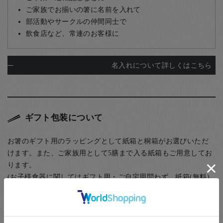
ご家族でお揃いの箸に名前を入れて
部活動やサークルの仲間同士で
飲食店など、常連のお客様に
名入れについて詳しくはこちら
ギフト包装について
お箸のギフト用のラッピングとして紙箱と桐箱がお選びいただ
けます。また、ご家族用として5膳まで入る紙箱もご用意してお
ります。
(お子様食器に関してはギフト用・ご自宅用問わず、紙箱(無料)
に入れてのお届けとなります(ギフト用はその上から包装紙にて
ラッピング)) お箸用の無料のラッピングは、箸袋に入れるタイ
プのものになります。