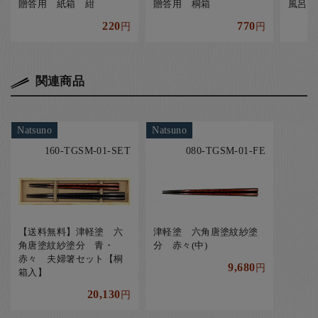
贈答用 紙箱 紺
贈答用 桐箱
風呂敷
220
770
円
円
関連商品
Natsuno
Natsuno
160-TGSM-01-SET
080-TGSM-01-FE
【送料無料】津軽塗 六
津軽塗 六角唐塗紋紗塗
角唐塗紋紗塗分 青・
分 赤々(中)
赤々 夫婦箸セット【桐
9,680
円
箱入】
20,130
円