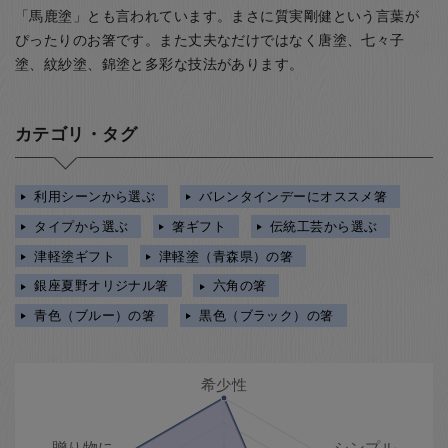
「馬鹿塗」とも言われています。まさに質実剛健という言葉が
ぴったりのお箸です。また丈夫なだけではなく唐塗、七々子
塗、紋紗塗、錦塗と多彩な技法があります。
カテゴリ・タグ
利用シーンから選ぶ
バレンタインデーにオススメ箸
タイプから選ぶ
箸ギフト
伝統工芸から選ぶ
津軽塗ギフト
津軽塗（青森県）の箸
銀座夏野オリジナル箸
六角の箸
青色（ブルー）の箸
黒色（ブラック）の箸