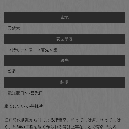
素地
天然木
表面塗装
＜持ち手＞漆 ＜箸先＞漆
箸先
普通
納期
最短翌日〜7営業日
産地について-津軽塗
江戸時代前期からはじまる津軽塗。塗っては研ぎ、塗っては研
ぐ、約50の工程を経て作られる箸は堅牢なことで有名で別名