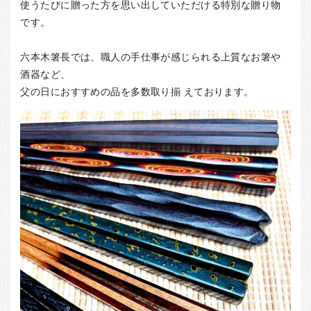
お客様の声
使うたびに贈った方を思い出していただける特別な贈り物
です。
店舗紹介
お問い合わせ
六本木箸長では、職人の手仕事が感じられる上質なお箸や
酒器など、
お知らせ
父の日におすすめの品を多数取り揃 えております。
箸ブログ
English