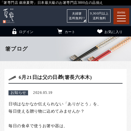
「箸専門店 銀座夏野」日本最大級のお箸専門店3000点の品揃え
menu
夫婦箸
9,900
円以上
送料無料!!
送料無料
ログイン
カート
お気に入り
箸ブログ
箸
（贈答用・自宅用）
6月21日は父の日🎁(箸長六本木)
子供和食器
（贈答用・自宅用）
銀座夏野・箸長
について
お知らせ
2026.05.19
小夏
について
こども和食器
日頃はなかなか伝えられない「ありがとう」を、
ご利用ガイド
毎日使える贈り物に込めてみませんか？
法人・飲食店のお客様
毎日の食卓で使うお箸や器は、