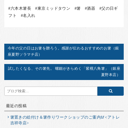
#六本木箸長 #東京ミッドタウン #箸 #酒器 #父の日ギ
フト #名入れ
今年の父の日はお箸を贈ろう。感謝が伝わるおすすめのお箸（銀
座夏野ソラマチ店）
試したくなる、その箸先。 螺鈿がきらめく「紫檀八角箸」（銀座
夏野本店）
最近の投稿
箸置きの絵付け＆箸作りワークショップのご案内🥢<アトレ
吉祥寺店>