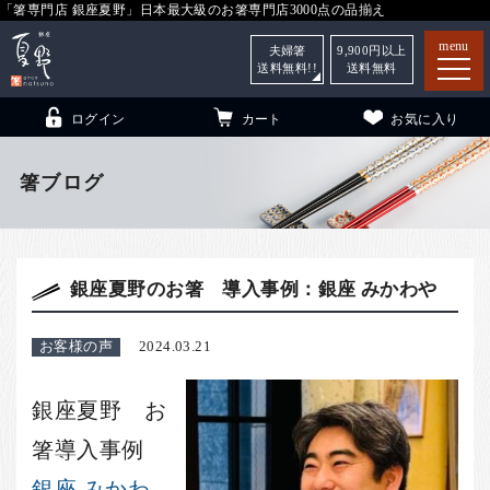
「箸専門店 銀座夏野」日本最大級のお箸専門店3000点の品揃え
menu
夫婦箸
9,900
円以上
送料無料!!
送料無料
ログイン
カート
お気に入り
箸ブログ
箸
（贈答用・自宅用）
銀座夏野のお箸 導入事例：銀座 みかわや
子供和食器
（贈答用・自宅用）
銀座夏野・箸長
について
お客様の声
2024.03.21
小夏
について
こども和食器
銀座夏野 お
ご利用ガイド
箸導入事例
法人・飲食店のお客様
銀座 みかわ