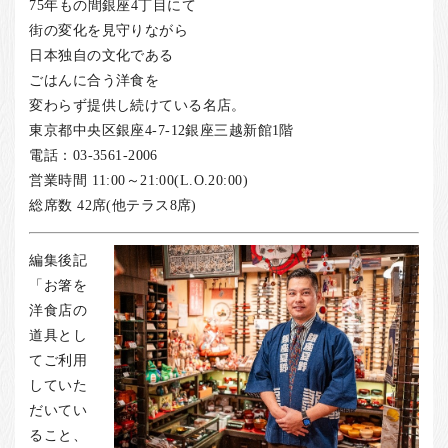
75年もの間銀座4丁目にて
街の変化を見守りながら
日本独自の文化である
ごはんに合う洋食を
変わらず提供し続けている名店。
東京都中央区銀座4-7-12銀座三越新館1階
電話：03-3561-2006
営業時間 11:00～21:00(L.O.20:00)
総席数 42席(他テラス8席)
編集後記
「お箸を
洋食店の
道具とし
てご利用
していた
だいてい
ること、