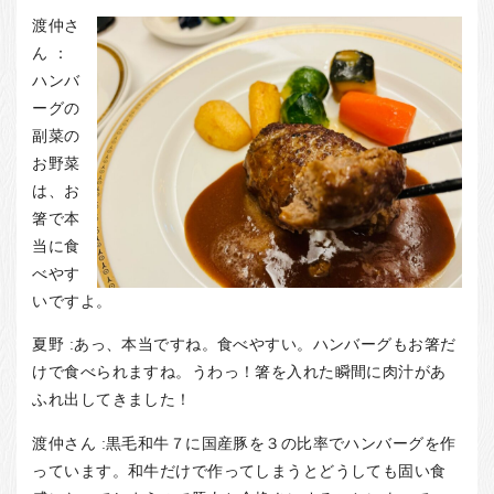
渡仲さ
ん ：
ハンバ
ーグの
副菜の
お野菜
は、お
箸で本
当に食
べやす
いですよ。
夏野 :あっ、本当ですね。食べやすい。ハンバーグもお箸だ
けで食べられますね。うわっ！箸を入れた瞬間に肉汁があ
ふれ出してきました！
渡仲さん :黒毛和牛７に国産豚を３の比率でハンバーグを作
っています。和牛だけで作ってしまうとどうしても固い食