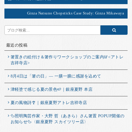
Ginza Natsuno Chopsticks Case Study: Ginza Mikawaya
最近の投稿
箸置きの絵付け＆箸作りワークショップのご案内🥢<アトレ
吉祥寺店>
8月4日は「箸の日」― 一膳一膳に感謝を込めて
津軽塗で感じる夏の景色🍉｜銀座夏野 本店
夏の風物詩🎐｜銀座夏野アトレ吉祥寺店
🦆照明陶芸作家・大野 哲（あきら）さん箸置 POPUP開催の
お知らせ🦆〈銀座夏野 スカイツリー店〉