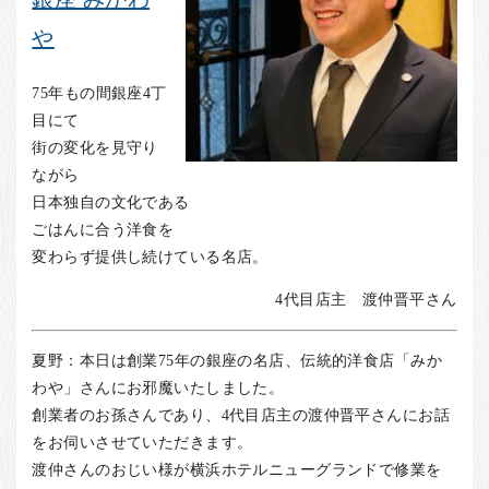
お客様の声
や
店舗紹介
お問い合わせ
75年もの間銀座4丁
目にて
お知らせ
街の変化を見守り
箸ブログ
ながら
English
日本独自の文化である
ごはんに合う洋食を
変わらず提供し続けている名店。
4代目店主 渡仲晋平さん
夏野：本日は創業75年の銀座の名店、伝統的洋食店「みか
わや」さんにお邪魔いたしました。
創業者のお孫さんであり、4代目店主の渡仲晋平さんにお話
をお伺いさせていただきます。
渡仲さんのおじい様が横浜ホテルニューグランドで修業を