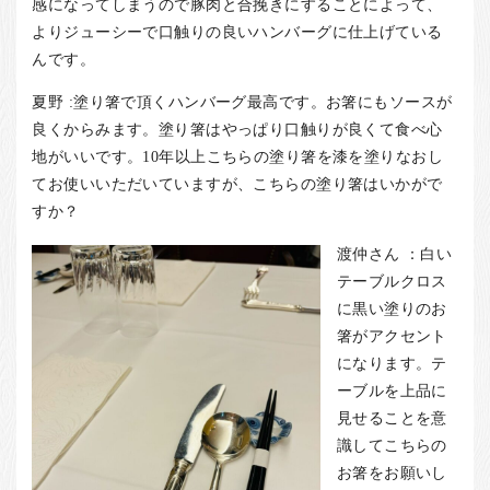
感になってしまうので豚肉と合挽きにすることによって、
よりジューシーで口触りの良いハンバーグに仕上げている
んです。
夏野 :塗り箸で頂くハンバーグ最高です。お箸にもソースが
良くからみます。塗り箸はやっぱり口触りが良くて食べ心
地がいいです。10年以上こちらの塗り箸を漆を塗りなおし
てお使いいただいていますが、こちらの塗り箸はいかがで
すか？
渡仲さん ：白い
テーブルクロス
に黒い塗りのお
箸がアクセント
になります。テ
ーブルを上品に
見せることを意
識してこちらの
お箸をお願いし