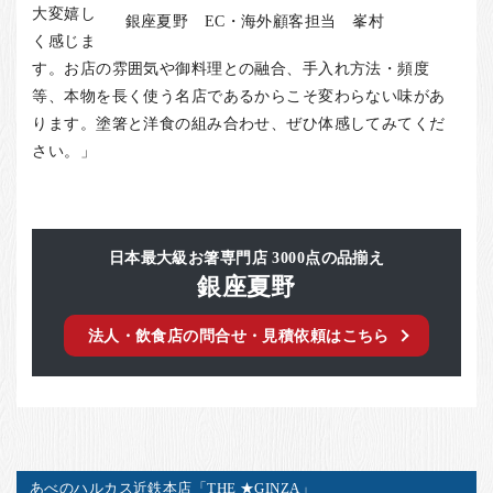
大変嬉し
銀座夏野 EC・海外顧客担当 峯村
く感じま
す。お店の雰囲気や御料理との融合、手入れ方法・頻度
等、本物を長く使う名店であるからこそ変わらない味があ
ります。塗箸と洋食の組み合わせ、ぜひ体感してみてくだ
さい。」
日本最大級お箸専門店 3000点の品揃え
銀座夏野
法人・飲食店の問合せ・見積依頼はこちら
あべのハルカス近鉄本店「THE ★GINZA」