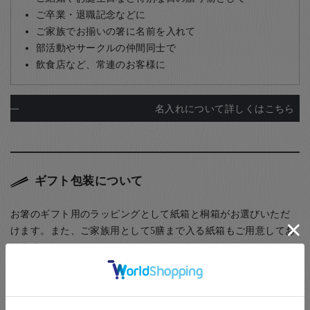
ご卒業・退職記念などに
ご家族でお揃いの箸に名前を入れて
部活動やサークルの仲間同士で
飲食店など、常連のお客様に
名入れについて詳しくはこちら
ギフト包装について
お箸のギフト用のラッピングとして紙箱と桐箱がお選びいただ
けます。また、ご家族用として5膳まで入る紙箱もご用意してお
ります。
(お子様食器に関してはギフト用・ご自宅用問わず、紙箱(無料)
に入れてのお届けとなります(ギフト用はその上から包装紙にて
ラッピング)) お箸用の無料のラッピングは、箸袋に入れるタイ