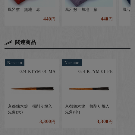
風呂敷 無地 赤
風呂敷 無地 藤
風呂敷
440
440
円
円
関連商品
Natsuno
Natsuno
024-KTYM-01-MA
024-KTYM-01-FE
京都銘木箸 桜削り焼入
京都銘木箸 桜削り焼入
先角(大)
先角(中)
3,300
3,300
円
円