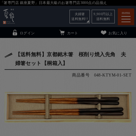
「箸専門店 銀座夏野」日本最大級のお箸専門店3000点の品揃え
menu
夫婦箸
9,900
円以上
送料無料!!
送料無料
ログイン
カート
お気に入り
【送料無料】京都銘木箸 桜削り焼入先角 夫
婦箸セット【桐箱入】
箸
（贈答用・自宅用）
商品番号
048-KTYM-01-SET
子供和食器
（贈答用・自宅用）
銀座夏野・箸長
について
小夏
について
こども和食器
ご利用ガイド
法人・飲食店のお客様