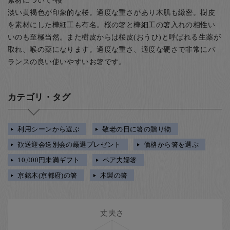
淡い黄褐色が印象的な桜。適度な重さがあり木肌も緻密。樹皮
を素材にした樺細工も有名。桜の箸と樺細工の箸入れの相性い
いのも至極当然。また樹皮からは桜皮(おうひ)と呼ばれる生薬が
取れ、喉の薬になります。適度な重さ、適度な硬さで非常にバ
ランスの良い使いやすいお箸です。
カテゴリ・タグ
利用シーンから選ぶ
敬老の日に箸の贈り物
歓送迎会送別会の厳選プレゼント
価格から箸を選ぶ
10,000円未満ギフト
ペア夫婦箸
京銘木(京都府)の箸
木製の箸