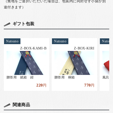
（無地をご選択いただいた場合は、包装内に同封せず小袋が別
途付きます）
ギフト包装
Natsuno
Natsuno
Natsun
Z-BOX-KAMI-B
Z-BOX-KIRI
贈答用 紙箱 紺
贈答用 桐箱
風呂敷
220
770
円
円
関連商品