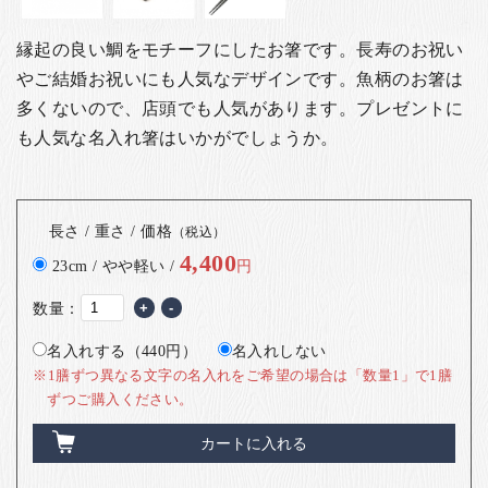
縁起の良い鯛をモチーフにしたお箸です。長寿のお祝い
やご結婚お祝いにも人気なデザインです。魚柄のお箸は
多くないので、店頭でも人気があります。
プレゼントに
も人気な名入れ箸はいかがでしょうか。
長さ / 重さ / 価格
（税込）
4,400
23cm / やや軽い /
円
数量：
+
-
名入れする（440円）
名入れしない
※1膳ずつ異なる文字の名入れをご希望の場合は「数量1」で1膳
ずつご購入ください。
カートに入れる