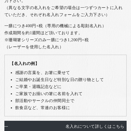
力下さい。
（異なる文字の名入れをご希望の場合は一つずつカートに入れ
ていただき、それぞれ名入れフォームをご入力下さい）
一膳につき400円+税（専用の機械による彫刻名入れ）
作成期間を約1週間ほど頂いております。
※珊瑚箸シリーズのみ一膳につき1,200円+税
（レーザーを使用した名入れ）
【名入れの例】
感謝の言葉を、お箸に乗せて
ご結婚やお誕生日など特別な日の贈り物として
ご卒業・退職記念などに
ご家族でお揃いの箸に名前を入れて
部活動やサークルの仲間同士で
飲食店など、常連のお客様に
名入れについて詳しくはこちら