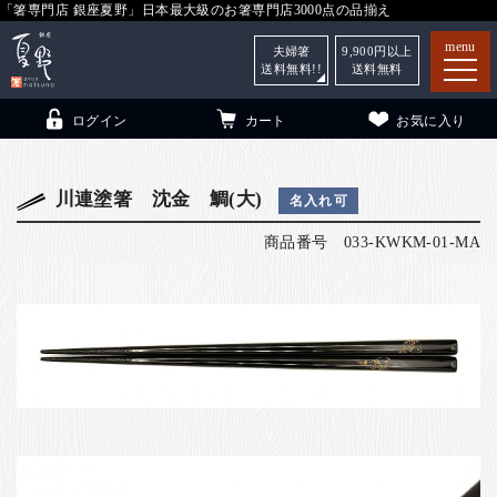
「箸専門店 銀座夏野」日本最大級のお箸専門店3000点の品揃え
menu
夫婦箸
9,900
円以上
送料無料!!
送料無料
ログイン
カート
お気に入り
川連塗箸 沈金 鯛(大)
名入れ可
商品番号
033-KWKM-01-MA
箸
（贈答用・自宅用）
子供和食器
（贈答用・自宅用）
銀座夏野・箸長
について
小夏
について
こども和食器
ご利用ガイド
法人・飲食店のお客様