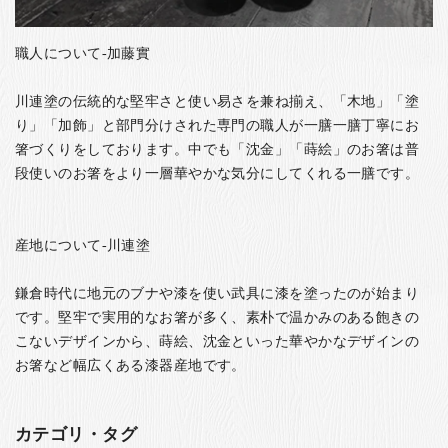
職人について-加藤實
川連塗の伝統的な堅牢さと使い易さを兼ね揃え、「木地」「塗
り」「加飾」と部門分けされた専門の職人が一膳一膳丁寧にお
箸づくりをしております。中でも「沈金」「蒔絵」のお箸は普
段使いのお箸をより一層華やかな気分にしてくれる一膳です。
産地について-川連塗
鎌倉時代に地元のブナや漆を使い武具に漆を塗ったのが始まり
です。堅牢で実用的なお箸が多く、素朴で温かみのある飽きの
こないデザインから、蒔絵、沈金といった華やかなデザインの
お箸など幅広くある漆器産地です。
カテゴリ・タグ