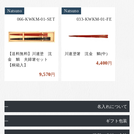
Natsuno
Natsuno
066-KWKM-01-SET
033-KWKM-01-FE
【送料無料】川連塗 沈
川連塗箸 沈金 鯛(中)
金 鯛 夫婦箸セット
4,400
円
【桐箱入】
9,570
円
名入れについて
ギフト包装