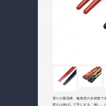
塗りの最高峰、輪島塗の夫婦箸で
熨斗は伸ばして平にする「伸し」