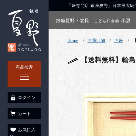
「箸専門店 銀座夏野」日本最大級の
銀座夏野・箸長
小夏
こども和食器
Home
お買い物
お箸
【送料無料】輪
商品検索
ログイン
カート
お気に入