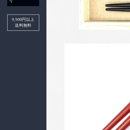
り
9,900
円以上
送料無料