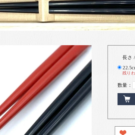
長さ /
22.5
残り
数量：