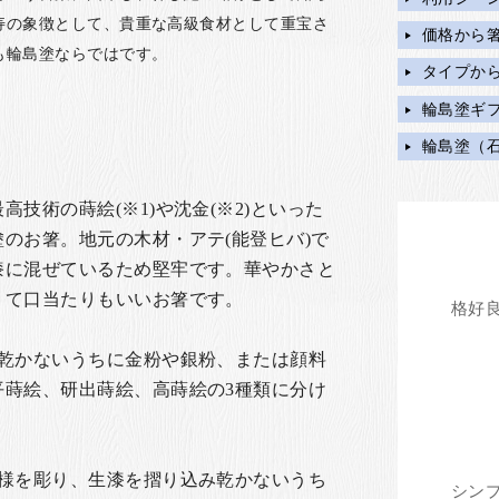
寿の象徴として、貴重な高級食材として重宝さ
価格から
も輪島塗ならではです。
タイプか
輪島塗ギ
輪島塗（
技術の蒔絵(※1)や沈金(※2)といった
のお箸。地元の木材・アテ(能登ヒバ)で
漆に混ぜているため堅牢です。華やかさと
くて口当たりもいいお箸です。
、乾かないうちに金粉や銀粉、または顔料
平蒔絵、研出蒔絵、高蒔絵の3種類に分け
文様を彫り、生漆を摺り込み乾かないうち