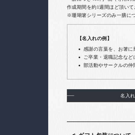
作成期間を約1週間ほど頂いて
※珊瑚箸シリーズのみ一膳につき
【名入れの例】
感謝の言葉を、お箸に
ご卒業・退職記念など
部活動やサークルの仲
名入