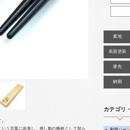
素地
表面塗装
箸先
納期
カテゴリ
す。
という言葉に由来し、伸し鮑の略称として知ら
利用シー