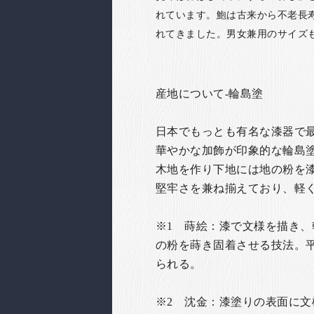
れています。鮑は古来から不老長
れてきました。男女兼用のサイズ
産地について-輪島塗
日本でもっとも有名な漆器で最高
華やかな加飾が印象的な輪島塗
木地を作り下地には地の粉を
堅牢さを兼ね揃えており、軽
※1 蒔絵：漆で文様を描き
の粉を蒔き固着させる技法。
られる。
※2 沈金：漆塗りの表面に