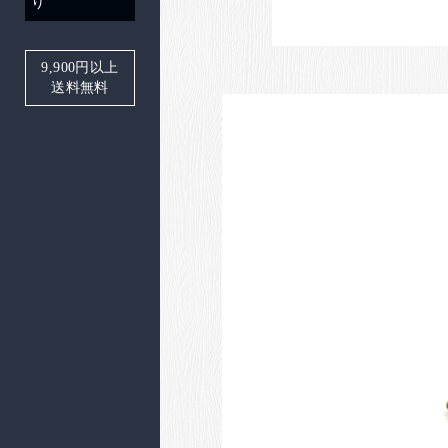
り
9,900
円以上
送料無料