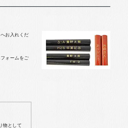
トへお入れくだ
れフォームをご
り物として