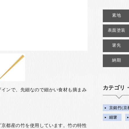
素地
表面塗装
箸先
納期
カテゴリ
ザインで、先細なので細かい食材も摘まみ
京銘竹(京
細箸
ど京都産の竹を使用しています。竹の特性