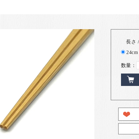
長さ /
24cm
数量：