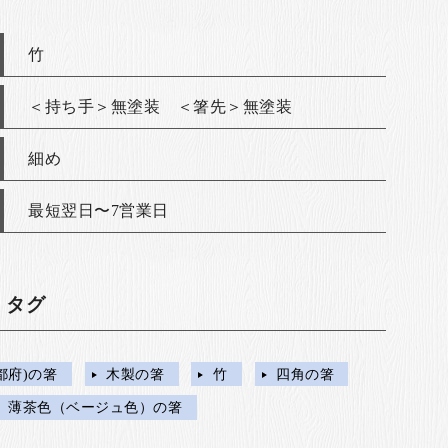
竹
＜持ち手＞無塗装 ＜箸先＞無塗装
細め
最短翌日〜7営業日
・タグ
都府)の箸
木製の箸
竹
四角の箸
薄茶色（ベージュ色）の箸