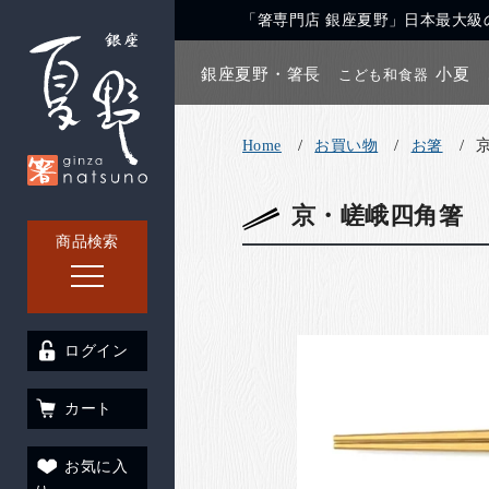
「箸専門店 銀座夏野」日本最大級の
銀座夏野・箸長
小夏
こども和食器
Home
お買い物
お箸
京・嵯峨四角箸 
商品検索
ログイン
カート
お気に入