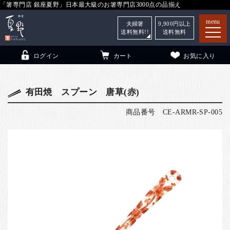
「箸専門店 銀座夏野」日本最大級のお箸専門店3000点の品揃え
menu
夫婦箸
9,900
円以上
送料無料!!
送料無料
ログイン
カート
お気に入り
有田焼 スプーン 唐草(赤)
商品番号
CE-ARMR-SP-005
箸
（贈答用・自宅用）
子供和食器
（贈答用・自宅用）
銀座夏野・箸長
について
小夏
について
こども和食器
ご利用ガイド
法人・飲食店のお客様