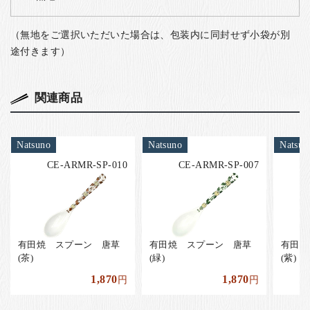
（無地をご選択いただいた場合は、包装内に同封せず小袋が別
途付きます）
関連商品
Natsuno
Natsuno
Natsun
CE-ARMR-SP-010
CE-ARMR-SP-007
有田焼 スプーン 唐草
有田焼 スプーン 唐草
有田焼
(茶)
(緑)
(紫)
1,870
1,870
円
円