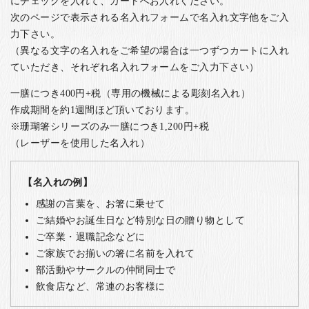
にチェックを入れて、カートへお入れください。
次のページで表示される名入れフォームで名入れ文字他をご入
力下さい。
（異なる文字の名入れをご希望の場合は一つずつカートに入れ
ていただき、それぞれ名入れフォームをご入力下さい）
一膳につき400円+税（専用の機械による彫刻名入れ）
作成期間を約1週間ほど頂いております。
※珊瑚箸シリーズのみ一膳につき1,200円+税
（レーザーを使用した名入れ）
【名入れの例】
感謝の言葉を、お箸に乗せて
ご結婚やお誕生日など特別な日の贈り物として
ご卒業・退職記念などに
ご家族でお揃いの箸に名前を入れて
部活動やサークルの仲間同士で
飲食店など、常連のお客様に