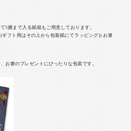
て5膳まで入る紙箱もご用意しております。
(ギフト用はその上から包装紙にてラッピング)) お箸
で、お箸のプレゼントにぴったりな包装です。