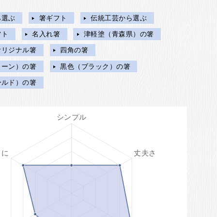
ら選ぶ
箸ギフト
伝統工芸から選ぶ
フト
名入れ箸
津軽塗（青森県）の箸
オリジナル箸
四角の箸
リーン）の箸
黒色（ブラック）の箸
ールド）の箸