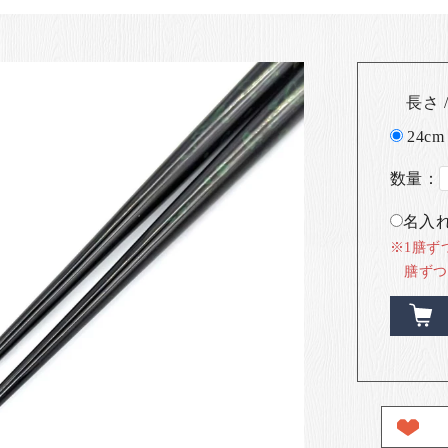
長さ /
24cm
数量：
名入れ
※1膳ず
膳ずつ