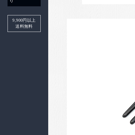
り
9,900
円以上
送料無料