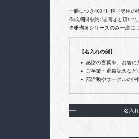
一膳につき400円+税（専用
作成期間を約1週間ほど頂いて
※珊瑚箸シリーズのみ一膳につき
【名入れの例】
感謝の言葉を、お箸に
ご卒業・退職記念など
部活動やサークルの仲
名入