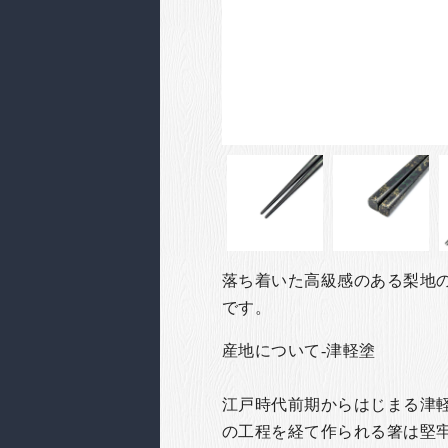
落ち着いた高級感のある梨地
です。
産地について-津軽塗
江戸時代前期からはじまる津軽
の工程を経て作られる箸は堅