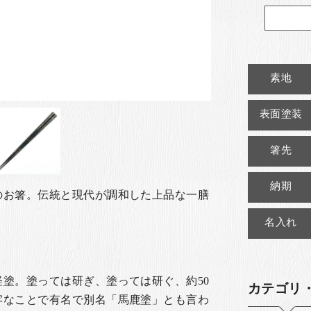
素地
表面塗装
箸先
納期
のお箸。伝統と現代が調和した上品な一膳
名入れ
塗。塗っては研ぎ、塗っては研ぐ、約50
カテゴリ
牢なことで有名で別名「馬鹿塗」とも言わ