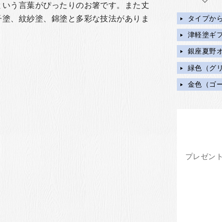
という言葉がぴったりのお箸です。また丈
タイプか
子塗、紋紗塗、錦塗と多彩な技法がありま
津軽塗ギ
銀座夏野
緑色（グ
金色（ゴ