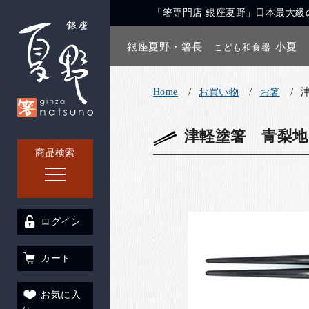
「箸専門店 銀座夏野」日本最大級の
銀座夏野・箸長
小夏
こども和食器
Home
お買い物
お箸
津軽塗箸 青梨地(
商品検索
ログイン
カート
お気に入