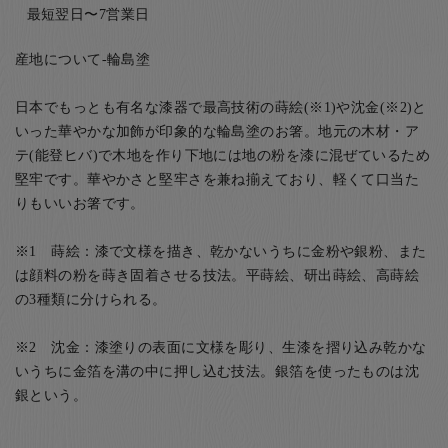
最短翌日〜7営業日
産地について-輪島塗
日本でもっとも有名な漆器で最高技術の蒔絵(※1)や沈金(※2)と
いった華やかな加飾が印象的な輪島塗のお箸。地元の木材・ア
テ(能登ヒバ)で木地を作り下地には地の粉を漆に混ぜているため
堅牢です。華やかさと堅牢さを兼ね揃えており、軽くて口当た
りもいいお箸です。
※1 蒔絵：漆で文様を描き、乾かないうちに金粉や銀粉、また
は顔料の粉を蒔き固着させる技法。平蒔絵、研出蒔絵、高蒔絵
の3種類に分けられる。
※2 沈金：漆塗りの表面に文様を彫り、生漆を摺り込み乾かな
いうちに金箔を溝の中に押し込む技法。銀箔を使ったものは沈
銀という。