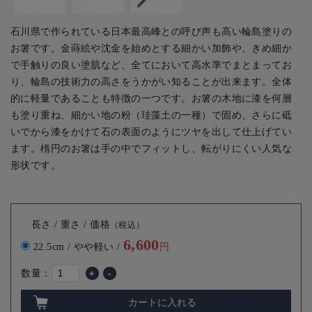
石川県で作られている日本最高峰との呼び声も高い輪島塗りの
お箸です。金蒔絵や沈金を始めとする細かい加飾や、きめ細か
で手触りの良い塗肌など、全てにおいて高水準でまとまってお
り、輪島の技術力の高さをうかがい知ることが出来ます。全体
的に軽量であることも特徴の一つです。
お箸の木地に漆を何層
も塗り重ね、細かい地の粉（珪藻土の一種）で固め、さらに砥
いでから漆をかけて石の表面のようにツヤを出して仕上げてい
ます。楕円のお箸は手の中でフィットし、転がりにくい人気な
形状です。
長さ / 重さ / 価格
（税込）
6,600
22.5cm / やや軽い /
円
数量：
+
-
カートに入れる