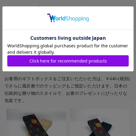
ギフト包装について
お箸のギフト用のラッピングとして紙箱と桐箱がお選びいただ
けます。また、ご家族用として5膳まで入る紙箱もご用意してお
ります。
(お子様食器に関してはギフト用・ご自宅用問わず、紙箱(無料)
に入れてのお届けとなります(ギフト用はその上から包装紙にて
ラッピング)) お箸用の無料のラッピングは、箸袋に入れるタイ
プのものになります。
お箸用のギフトボックスをご注文いただいた方は、￥440-(税別)
でさらに風呂敷でのラッピングもご指定いただけます。日本の
伝統的な贈り物のスタイルで、お箸のプレゼントにぴったりな
包装です。