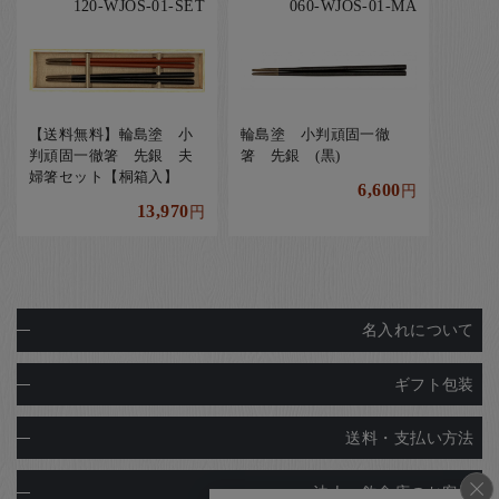
120-WJOS-01-SET
060-WJOS-01-MA
【送料無料】輪島塗 小
輪島塗 小判頑固一徹
判頑固一徹箸 先銀 夫
箸 先銀 (黒)
婦箸セット【桐箱入】
6,600
円
13,970
円
名入れについて
ギフト包装
送料・支払い方法
法人・飲食店のお客様