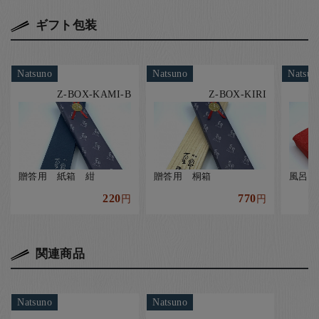
ギフト包装
Natsuno
Natsuno
Natsun
Z-BOX-KAMI-B
Z-BOX-KIRI
贈答用 紙箱 紺
贈答用 桐箱
風呂敷
220
770
円
円
関連商品
Natsuno
Natsuno