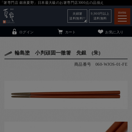
「箸専門店 銀座夏野」日本最大級のお箸専門店3000点の品揃え
menu
夫婦箸
9,900
円以上
送料無料!!
送料無料
ログイン
カート
お気に入り
輪島塗 小判頑固一徹箸 先銀 (朱)
商品番号
060-WJOS-01-FE
箸
（贈答用・自宅用）
子供和食器
（贈答用・自宅用）
銀座夏野・箸長
について
小夏
について
こども和食器
ご利用ガイド
法人・飲食店のお客様