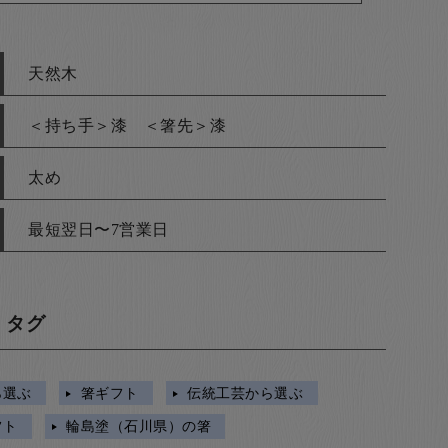
天然木
＜持ち手＞漆 ＜箸先＞漆
太め
最短翌日〜7営業日
・タグ
ら選ぶ
箸ギフト
伝統工芸から選ぶ
フト
輪島塗（石川県）の箸