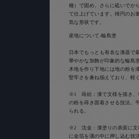
種）で固め、さらに砥いでか
て仕上げています。楕円のお
気な形状です。
産地について-輪島塗
日本でもっとも有名な漆器で最高
華やかな加飾が印象的な輪島塗
木地を作り下地には地の粉を
堅牢さを兼ね揃えており、軽
※1 蒔絵：漆で文様を描き
の粉を蒔き固着させる技法。
られる。
※2 沈金：漆塗りの表面に
に金箔を溝の中に押し込む技