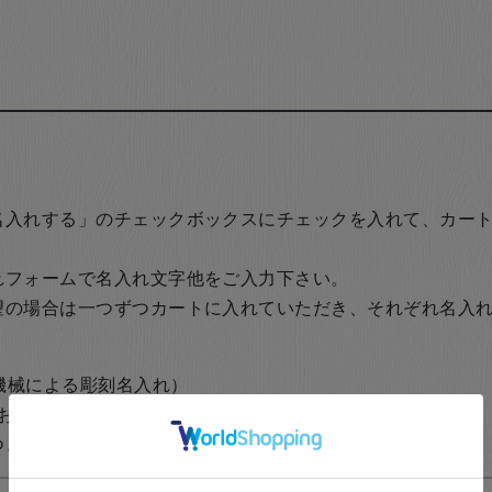
名入れする」のチェックボックスにチェックを入れて、カー
れフォームで名入れ文字他をご入力下さい。
望の場合は一つずつカートに入れていただき、それぞれ名入
の機械による彫刻名入れ）
おります。
1,200円+税
（レーザーを使用した名入れ）