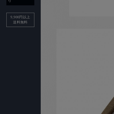
り
9,900
円以上
送料無料