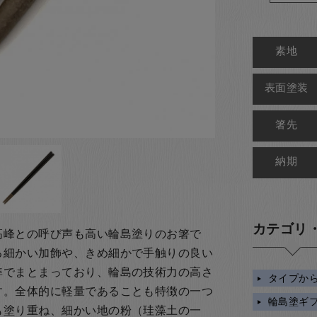
素地
表面塗装
箸先
納期
カテゴリ
高峰との呼び声も高い輪島塗りのお箸で
る細かい加飾や、きめ細かで手触りの良い
準でまとまっており、輪島の技術力の高さ
タイプか
す。全体的に軽量であることも特徴の一つ
輪島塗ギ
も塗り重ね、細かい地の粉（珪藻土の一