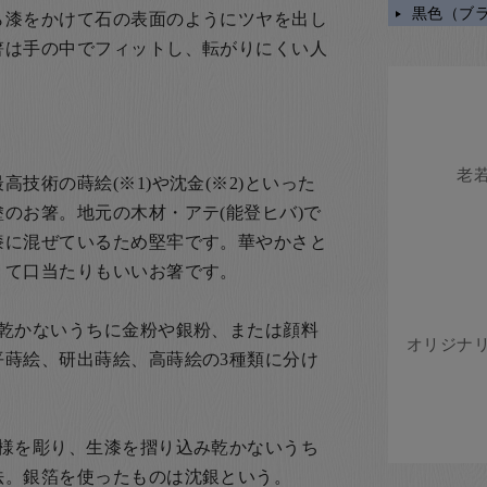
黒色（ブ
ら漆をかけて石の表面のようにツヤを出し
箸は手の中でフィットし、転がりにくい人
技術の蒔絵(※1)や沈金(※2)といった
のお箸。地元の木材・アテ(能登ヒバ)で
漆に混ぜているため堅牢です。華やかさと
くて口当たりもいいお箸です。
、乾かないうちに金粉や銀粉、または顔料
平蒔絵、研出蒔絵、高蒔絵の3種類に分け
文様を彫り、生漆を摺り込み乾かないうち
法。銀箔を使ったものは沈銀という。