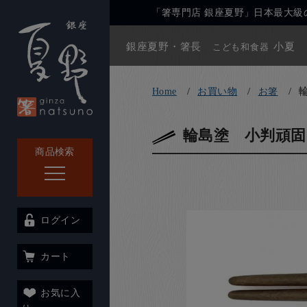
「箸専門店 銀座夏野」日本最大級の
銀座夏野・箸長
小夏
こども和食器
Home
お買い物
お箸
輪島塗 小判頑固
商品検索
ログイン
カート
お気に入