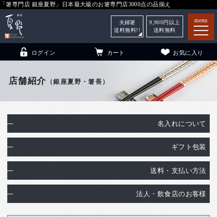
「箸専門店 銀座夏野」日本最大級のお箸専門店3000点の品揃え
menu
夫婦箸
9,900
円以上
送料無料!!
送料無料
ログイン
カート
お気に入り
店舗紹介
（銀座夏野・箸長）
箸
（贈答用・自宅用）
名入れについて
子供和食器
（贈答用・自宅用）
ギフト包装
銀座夏野・箸長
について
小夏
について
こども和食器
送料・支払い方法
ご利用ガイド
法人・飲食店のお客様
法人・飲食店のお客様