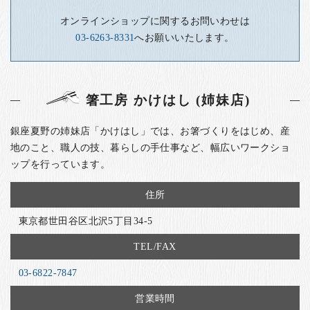
お客様の声
オンラインショップに関するお問いわせは
店舗紹介
03-6263-8331
へお願いいたします。
お問い合わせ
お知らせ
箸工房 かけはし (姉妹店)
箸ブログ
English
銀座夏野の姉妹店「かけはし」では、お箸づくりをはじめ、産
地のこと、職人の技、暮らしの手仕事など、幅広いワークショ
ップを行っています。
住所
東京都世田谷区北沢5丁目34-5
TEL/FAX
03-6822-7847
営業時間