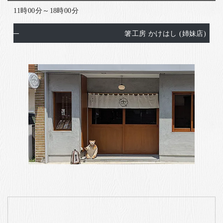
11時00分～18時00分
箸工房 かけはし (姉妹店)