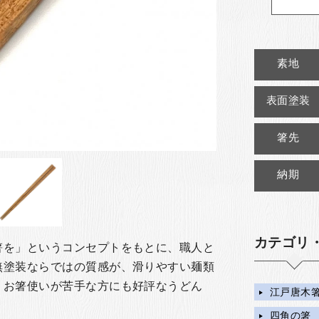
素地
表面塗装
箸先
納期
カテゴリ
箸を」というコンセプトをもとに、職人と
無塗装ならではの質感が、滑りやすい麺類
。お箸使いが苦手な方にも好評なうどん
江戸唐木箸
。
四角の箸