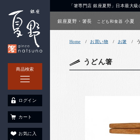
「箸専門店 銀座夏野」日本最大級の
銀座夏野・箸長
小夏
こども和食器
Home
お買い物
お箸
うどん箸
商品検索
ログイン
カート
お気に入