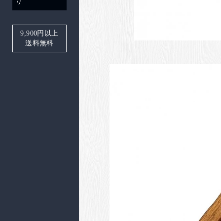
り
9,900
円以上
送料無料