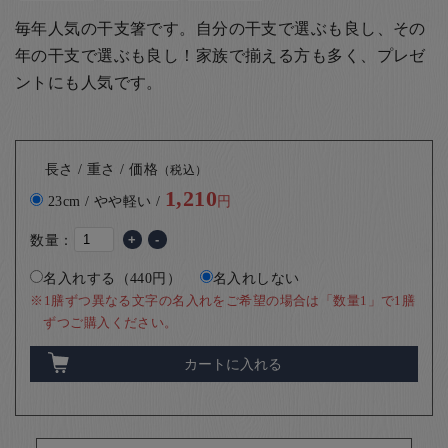
毎年人気の干支箸です。自分の干支で選ぶも良し、その
年の干支で選ぶも良し！家族で揃える方も多く、プレゼ
ントにも人気です。
長さ / 重さ / 価格
（税込）
1,210
23cm / やや軽い /
円
数量：
+
-
名入れする（440円）
名入れしない
※1膳ずつ異なる文字の名入れをご希望の場合は「数量1」で1膳
ずつご購入ください。
カートに入れる