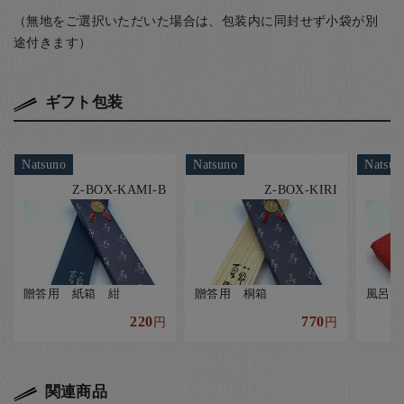
（無地をご選択いただいた場合は、包装内に同封せず小袋が別
途付きます）
ギフト包装
Natsuno
Natsuno
Natsun
Z-BOX-KAMI-B
Z-BOX-KIRI
贈答用 紙箱 紺
贈答用 桐箱
風呂敷
220
770
円
円
関連商品