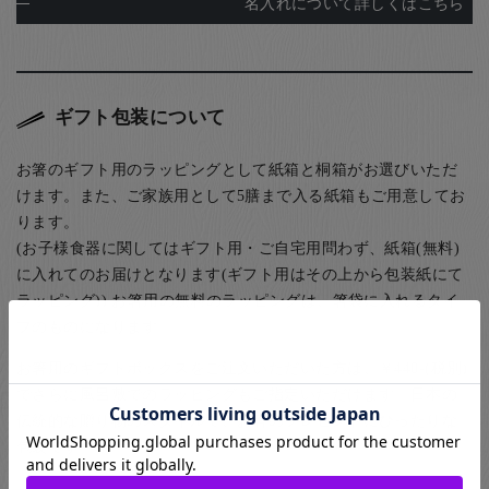
名入れについて詳しくはこちら
ギフト包装について
お箸のギフト用のラッピングとして紙箱と桐箱がお選びいただ
けます。また、ご家族用として5膳まで入る紙箱もご用意してお
ります。
(お子様食器に関してはギフト用・ご自宅用問わず、紙箱(無料)
に入れてのお届けとなります(ギフト用はその上から包装紙にて
ラッピング)) お箸用の無料のラッピングは、箸袋に入れるタイ
プのものになります。
お箸用のギフトボックスをご注文いただいた方は、￥440-(税別)
でさらに風呂敷でのラッピングもご指定いただけます。日本の
伝統的な贈り物のスタイルで、お箸のプレゼントにぴったりな
包装です。