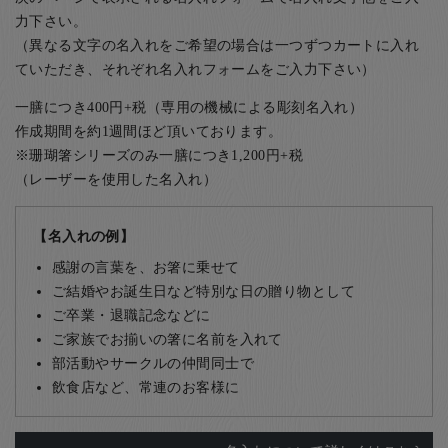
力下さい。
（異なる文字の名入れをご希望の場合は一つずつカートに入れ
ていただき、それぞれ名入れフォームをご入力下さい）
一膳につき400円+税（専用の機械による彫刻名入れ）
作成期間を約1週間ほど頂いております。
※珊瑚箸シリーズのみ一膳につき1,200円+税
（レーザーを使用した名入れ）
【名入れの例】
感謝の言葉を、お箸に乗せて
ご結婚やお誕生日など特別な日の贈り物として
ご卒業・退職記念などに
ご家族でお揃いの箸に名前を入れて
部活動やサークルの仲間同士で
飲食店など、常連のお客様に