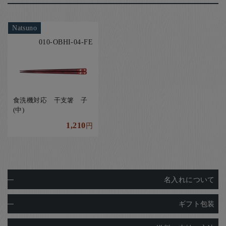
Natsuno
010-OBHI-04-FE
食洗機対応 干支箸 子
(中)
1,210
円
名入れについて
ギフト包装