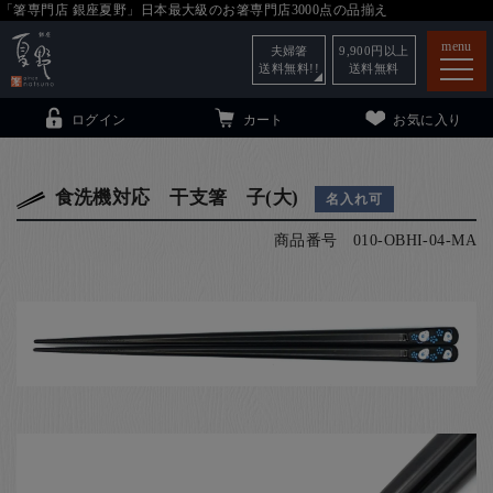
「箸専門店 銀座夏野」日本最大級のお箸専門店3000点の品揃え
menu
夫婦箸
9,900
円以上
送料無料!!
送料無料
ログイン
カート
お気に入り
食洗機対応 干支箸 子(大)
名入れ可
商品番号
010-OBHI-04-MA
箸
（贈答用・自宅用）
子供和食器
（贈答用・自宅用）
銀座夏野・箸長
について
小夏
について
こども和食器
ご利用ガイド
法人・飲食店のお客様