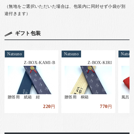
（無地をご選択いただいた場合は、包装内に同封せず小袋が別
途付きます）
ギフト包装
Natsuno
Natsuno
Natsun
Z-BOX-KAMI-B
Z-BOX-KIRI
贈答用 紙箱 紺
贈答用 桐箱
風呂敷
220
770
円
円