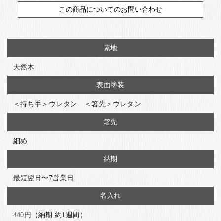
この商品についてのお問い合わせ
素地
天然木
表面塗装
＜持ち手＞ウレタン ＜箸先＞ウレタン
箸先
細め
納期
最短翌日〜7営業日
名入れ
440円（納期 約1週間）