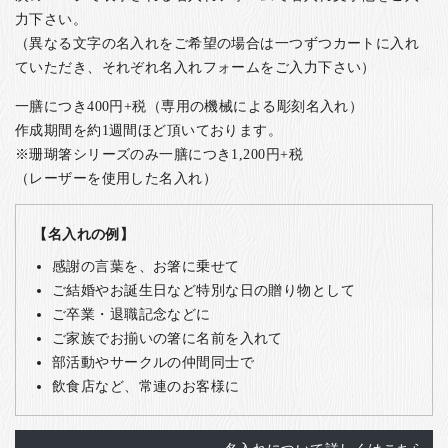
力下さい。
（異なる文字の名入れをご希望の場合は一つずつカートに入れ
ていただき、それぞれ名入れフォームをご入力下さい）
一膳につき400円+税（専用の機械による彫刻名入れ）
作成期間を約1週間ほど頂いております。
※珊瑚箸シリーズのみ一膳につき1,200円+税
（レーザーを使用した名入れ）
【名入れの例】
感謝の言葉を、お箸に乗せて
ご結婚やお誕生日など特別な日の贈り物として
ご卒業・退職記念などに
ご家族でお揃いの箸に名前を入れて
部活動やサークルの仲間同士で
飲食店など、常連のお客様に