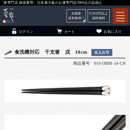
「箸専門店 銀座夏野」日本最大級のお箸専門店3000点の品揃え
menu
夫婦箸
9,900
円以上
送料無料!!
送料無料
ログイン
カート
お気に入り
食洗機対応 干支箸 戌 18cm
名入れ可
商品番号
010-OBHI-14-CH
箸
（贈答用・自宅用）
子供和食器
（贈答用・自宅用）
銀座夏野・箸長
について
小夏
について
こども和食器
ご利用ガイド
法人・飲食店のお客様