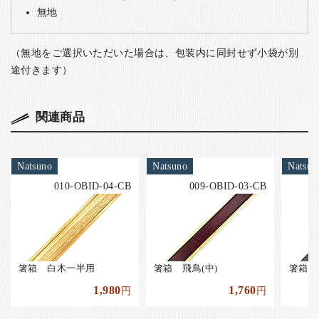
無地
（無地をご選択いただいた場合は、包装内に同封せず小袋が別
途付きます）
関連商品
Natsuno
Natsuno
Natsun
010-OBID-04-CB
009-OBID-03-CB
箸箱 白木一半用
箸箱 飛鳥(中)
箸箱 
1,980
1,760
円
円