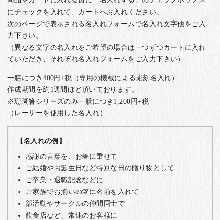
商品をカートに入れる前に「名入れする」のチェックボックス
にチェックを入れて、カートへお入れください。
次のページで表示される名入れフォームで名入れ文字他をご入
力下さい。
（異なる文字の名入れをご希望の場合は一つずつカートに入れ
ていただき、それぞれ名入れフォームをご入力下さい）
一膳につき400円+税（専用の機械による彫刻名入れ）
作成期間を約1週間ほど頂いております。
※珊瑚箸シリーズのみ一膳につき1,200円+税
（レーザーを使用した名入れ）
【名入れの例】
感謝の言葉を、お箸に乗せて
ご結婚やお誕生日など特別な日の贈り物として
ご卒業・退職記念などに
ご家族でお揃いの箸に名前を入れて
部活動やサークルの仲間同士で
飲食店など、常連のお客様に