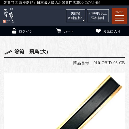
「箸専門店 銀座夏野」日本最大級のお箸専門店3000点の品揃え
menu
夫婦箸
9,900
円以上
送料無料!!
送料無料
ログイン
カート
お気に入り
箸箱 飛鳥(大)
商品番号
010-OBID-03-CB
箸
（贈答用・自宅用）
子供和食器
（贈答用・自宅用）
銀座夏野・箸長
について
小夏
について
こども和食器
ご利用ガイド
法人・飲食店のお客様