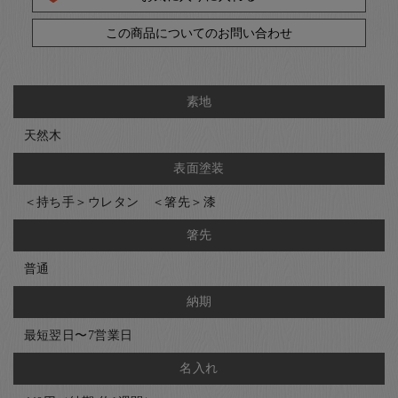
この商品についてのお問い合わせ
素地
天然木
表面塗装
＜持ち手＞ウレタン ＜箸先＞漆
箸先
普通
納期
最短翌日〜7営業日
名入れ