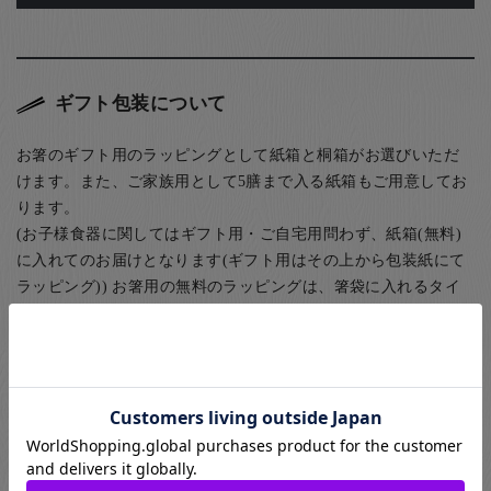
ギフト包装について
お箸のギフト用のラッピングとして紙箱と桐箱がお選びいただ
けます。また、ご家族用として5膳まで入る紙箱もご用意してお
ります。
(お子様食器に関してはギフト用・ご自宅用問わず、紙箱(無料)
に入れてのお届けとなります(ギフト用はその上から包装紙にて
ラッピング)) お箸用の無料のラッピングは、箸袋に入れるタイ
プのものになります。
お箸用のギフトボックスをご注文いただいた方は、￥440-(税別)
でさらに風呂敷でのラッピングもご指定いただけます。日本の
伝統的な贈り物のスタイルで、お箸のプレゼントにぴったりな
包装です。