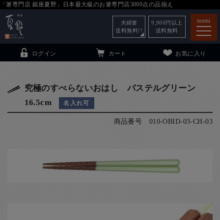
「箸専門店 銀座夏野」日本最大級のお箸専門店3000点の品揃え
menu
夫婦箸
9,900
円以上
送料無料!!
送料無料
ログイン
カート
お気に入り
究極のすべらないおはし パステルグリーン
16.5cm
名入れ可
箸
（贈答用・自宅用）
商品番号
010-OBID-03-CH-03
子供和食器
（贈答用・自宅用）
銀座夏野・箸長
について
小夏
について
こども和食器
ご利用ガイド
法人・飲食店のお客様