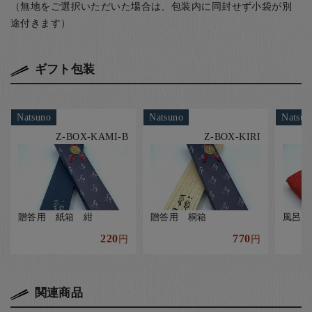
（無地をご選択いただいた場合は、包装内に同封せず小袋が別
途付きます）
ギフト包装
Natsuno
Natsuno
Natsun
Z-BOX-KAMI-B
Z-BOX-KIRI
贈答用 紙箱 紺
贈答用 桐箱
風呂敷
220
770
円
円
関連商品