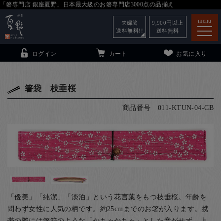
「箸専門店 銀座夏野」日本最大級のお箸専門店3000点の品揃え
menu
夫婦箸
9,900
円以上
送料無料!!
送料無料
ログイン
カート
お気に入り
箸袋 枝垂桜
商品番号
011-KTUN-04-CB
箸
（贈答用・自宅用）
子供和食器
（贈答用・自宅用）
銀座夏野・箸長
について
小夏
について
こども和食器
ご利用ガイド
「優美」「純潔」「淡泊」という花言葉をもつ枝垂桜。年齢を
法人・飲食店のお客様
問わず女性に人気の柄です。約25cmまでのお箸が入ります。携
帯の際には箸箱のような「かちゃかちゃ」とした音がせず、上