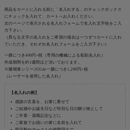
商品をカートに入れる前に「名入れする」のチェックボックス
にチェックを入れて、カートへお入れください。
次のページで表示される名入れフォームで名入れ文字他をご入
力下さい。
（異なる文字の名入れをご希望の場合は一つずつカートに入れ
ていただき、それぞれ名入れフォームをご入力下さい）
一膳につき400円+税（専用の機械による彫刻名入れ）
作成期間を約1週間ほど頂いております。
※珊瑚箸シリーズのみ一膳につき1,200円+税
（レーザーを使用した名入れ）
【名入れの例】
感謝の言葉を、お箸に乗せて
ご結婚やお誕生日など特別な日の贈り物として
ご卒業・退職記念などに
ご家族でお揃いの箸に名前を入れて
部活動やサークルの仲間同士で