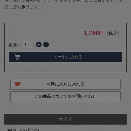
お客様の声
品に持ち歩けます。
店舗紹介
お問い合わせ
1,760
お知らせ
円
（税込）
箸ブログ
数量：
+
-
English
カートに入れる
お気に入りに入れる
この商品についてのお問い合わせ
サイズ
約24.5cm×約4cm