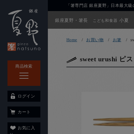
「箸専門店 銀座夏野」日本最大級の
銀座夏野・箸長
小夏
こども和食器
s
Home
お買い物
お箸
sweet urush
商品検索
ログイン
カート
お気に入