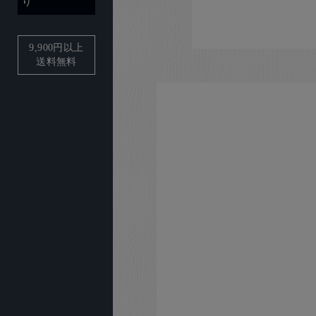
り
9,900
円以上
送料無料