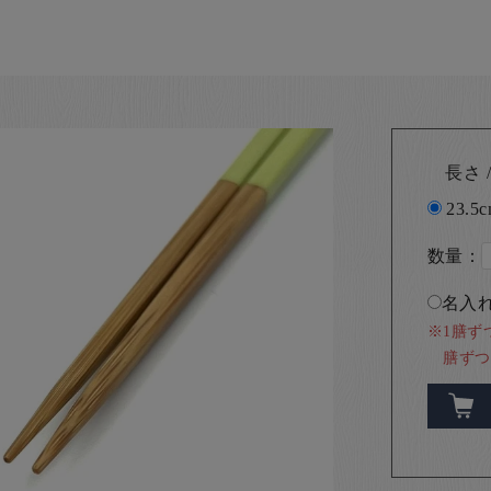
長さ /
23.5c
数量：
名入れ
※1膳ず
膳ずつ