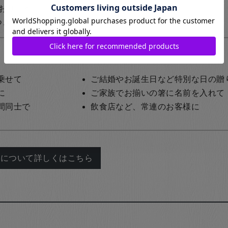
おります。
1,200円+税
（レーザーを使用した名入れ）
乗せて
ご結婚やお誕生日など特別な日の贈
に
ご家族でお揃いの箸に名前を入れて
間同士で
飲食店など、常連のお客様に
れについて詳しくはこちら