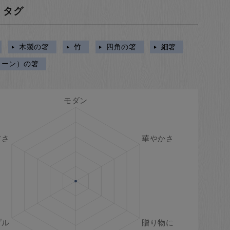
・タグ
木製の箸
竹
四角の箸
細箸
リーン）の箸