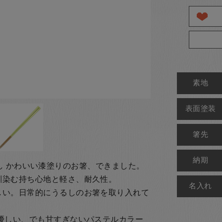
素地
表面塗装
箸先
納期
＝うるし かわいい漆塗りのお箸、できました。
馴染む持ち心地と軽さ、耐久性。
名入れ
しい。日常的にうるしのお箸を取り入れて
優しい、でも甘すぎないパステルカラー