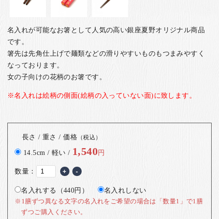
名入れが可能なお箸として人気の高い銀座夏野オリジナル商品
です。
箸先は先角仕上げで麺類などの滑りやすいものもつまみやすく
なっております。
女の子向けの花柄のお箸です。
※名入れは絵柄の側面(絵柄の入っていない面)に致します。
長さ / 重さ / 価格
（税込）
1,540
14.5cm / 軽い /
円
数量：
+
-
名入れする（440円）
名入れしない
※1膳ずつ異なる文字の名入れをご希望の場合は「数量1」で1膳
ずつご購入ください。