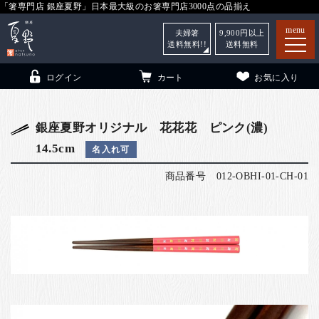
「箸専門店 銀座夏野」日本最大級のお箸専門店3000点の品揃え
menu
夫婦箸
9,900
円以上
送料無料!!
送料無料
ログイン
カート
お気に入り
銀座夏野オリジナル 花花花 ピンク(濃)
14.5cm
名入れ可
箸
（贈答用・自宅用）
商品番号
012-OBHI-01-CH-01
子供和食器
（贈答用・自宅用）
銀座夏野・箸長
について
小夏
について
こども和食器
ご利用ガイド
法人・飲食店のお客様