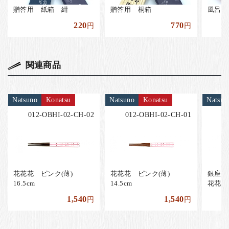
贈答用 紙箱 紺
贈答用 桐箱
風呂敷
220
770
円
円
関連商品
Natsuno
Konatsu
Natsuno
Konatsu
Natsun
012-OBHI-02-CH-02
012-OBHI-02-CH-01
0
花花花 ピンク(薄)
花花花 ピンク(薄)
銀座夏
16.5cm
14.5cm
花花 ピ
1,540
1,540
円
円