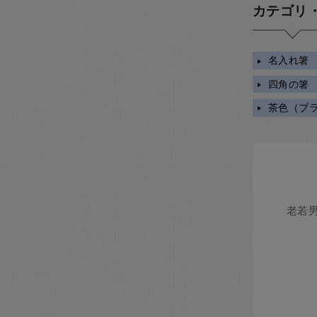
カテゴリ
名入れ箸
四角の箸
茶色（ブ