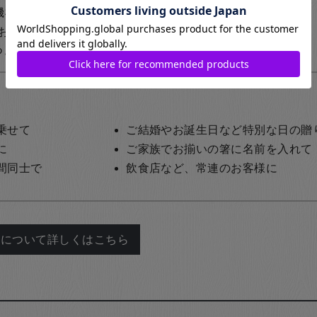
の機械による彫刻名入れ）
おります。
1,200円+税
（レーザーを使用した名入れ）
乗せて
ご結婚やお誕生日など特別な日の贈
に
ご家族でお揃いの箸に名前を入れて
間同士で
飲食店など、常連のお客様に
れについて詳しくはこちら