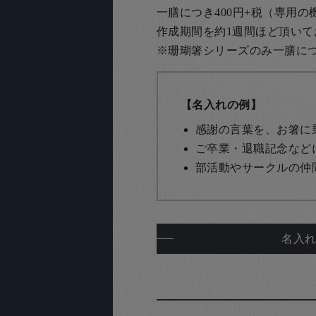
一膳につき400円+税（専用
作成期間を約1週間ほど頂いて
※珊瑚箸シリーズのみ一膳につき
【名入れの例】
感謝の言葉を、お箸に
ご卒業・退職記念など
部活動やサークルの仲
名入