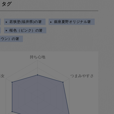
・タグ
若狭塗(福井県)の箸
銀座夏野オリジナル箸
桜色（ピンク）の箸
ラウン）の箸