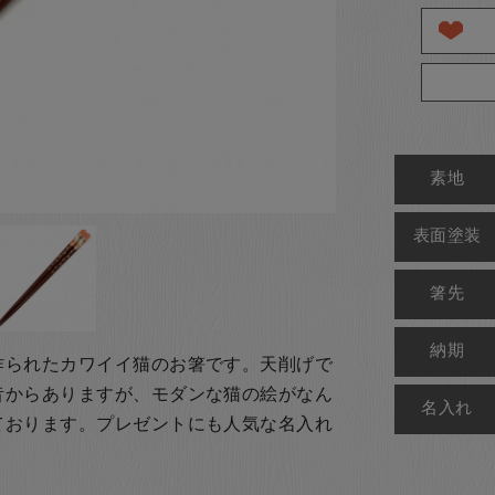
素地
表面塗装
箸先
納期
作られたカワイイ猫のお箸です。天削げで
昔からありますが、モダンな猫の絵がなん
名入れ
ております。
プレゼントにも人気な名入れ