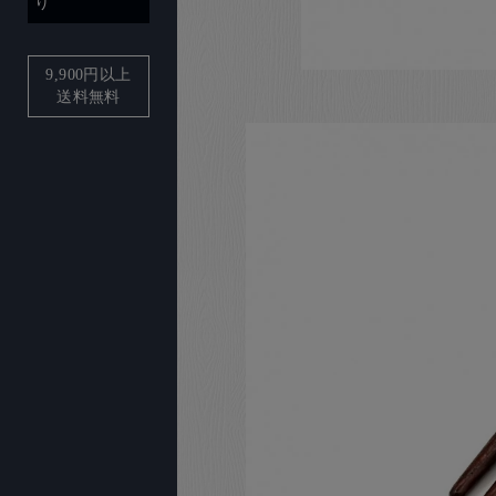
り
9,900
円以上
送料無料