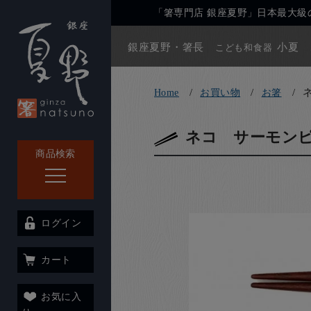
「箸専門店 銀座夏野」日本最大級の
銀座夏野・箸長
小夏
こども和食器
Home
お買い物
お箸
ネコ サーモン
商品検索
ログイン
カート
お気に入