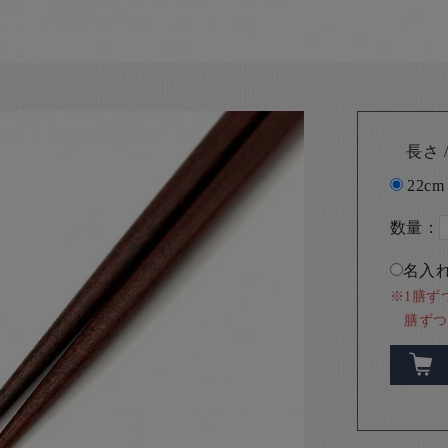
長さ /
22cm
数量：
名入れ
※1膳ず
膳ずつ