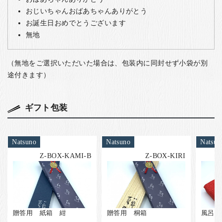
おじいちゃんおばあちゃんありがとう
お誕生日おめでとうございます
無地
（無地をご選択いただいた場合は、包装内に同封せず小袋が別
途付きます）
ギフト包装
Natsuno
Natsuno
Natsun
Z-BOX-KAMI-B
Z-BOX-KIRI
贈答用 紙箱 紺
贈答用 桐箱
風呂敷