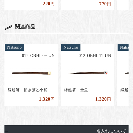
220
770
円
円
関連商品
Natsuno
Natsuno
Natsun
012-OBHI-09-UN
012-OBHI-11-UN
縁起箸 招き猫と小槌
縁起箸 金魚
縁起箸
1,320
1,320
円
円
名入れについて