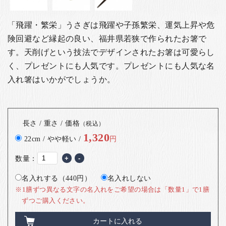
「飛躍・繁栄」うさぎは飛躍や子孫繁栄、運気上昇や危
険回避など縁起の良い、福井県若狭で作られたお箸で
す。天削げという技法でデザインされたお箸は可愛らし
く、プレゼントにも人気です。
プレゼントにも人気な名
入れ箸はいかがでしょうか。
長さ / 重さ / 価格
（税込）
1,320
22cm / やや軽い /
円
数量：
+
-
名入れする（440円）
名入れしない
※1膳ずつ異なる文字の名入れをご希望の場合は「数量1」で1膳
ずつご購入ください。
カートに入れる