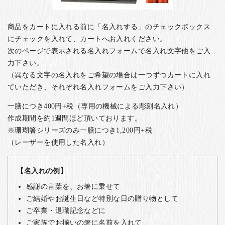
商品をカートに入れる前に「名入れする」のチェックボックス
にチェックを入れて、カートへお入れください。
次のページで表示される名入れフォームで名入れ文字他をご入
力下さい。
（異なる文字の名入れをご希望の場合は一つずつカートに入れ
ていただき、それぞれ名入れフォームをご入力下さい）
一膳につき400円+税（専用の機械による彫刻名入れ）
作成期間を約1週間ほど頂いております。
※珊瑚箸シリーズのみ一膳につき1,200円+税
（レーザーを使用した名入れ）
【名入れの例】
感謝の言葉を、お箸に乗せて
ご結婚やお誕生日など特別な日の贈り物として
ご卒業・退職記念などに
ご家族でお揃いの箸に名前を入れて