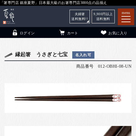
「箸専門店 銀座夏野」日本最大級のお箸専門店3000点の品揃え
menu
夫婦箸
9,900
円以上
送料無料!!
送料無料
ログイン
カート
お気に入り
縁起箸 うさぎと七宝
名入れ可
商品番号
012-OBHI-08-UN
箸
（贈答用・自宅用）
子供和食器
（贈答用・自宅用）
銀座夏野・箸長
について
小夏
について
こども和食器
ご利用ガイド
法人・飲食店のお客様