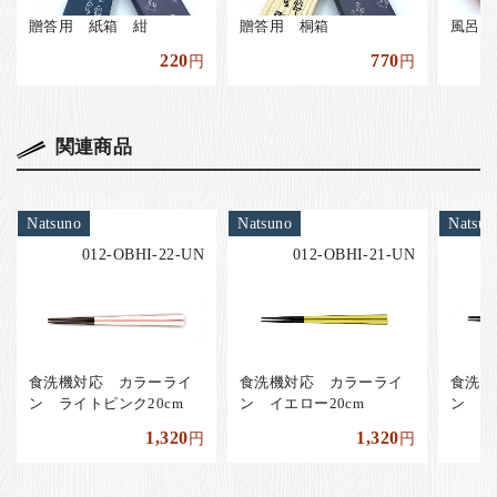
贈答用 紙箱 紺
贈答用 桐箱
風呂敷
220
770
円
円
関連商品
Natsuno
Natsuno
Natsun
012-OBHI-22-UN
012-OBHI-21-UN
食洗機対応 カラーライ
食洗機対応 カラーライ
食洗機
ン ライトピンク20cm
ン イエロー20cm
ン ブ
1,320
1,320
円
円