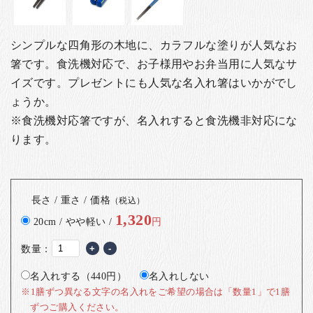
シンプルな四角形の木地に、カラフルな塗りが人気なお
箸です。食洗機対応で、お子様用やお弁当用に人気なサ
イズです。
プレゼントにも人気な名入れ箸はいかがでし
ょうか。
※食洗機対応箸ですが、名入れすると食洗機非対応にな
ります。
長さ / 重さ / 価格
（税込）
1,320
20cm / やや軽い /
円
数量：
+
-
名入れする（440円）
名入れしない
※1膳ずつ異なる文字の名入れをご希望の場合は「数量1」で1膳
ずつご購入ください。