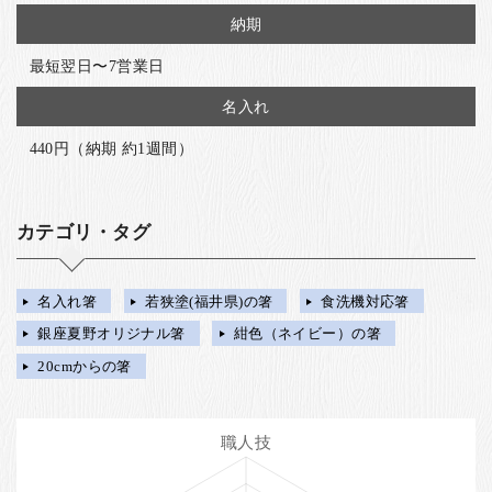
納期
最短翌日〜7営業日
名入れ
440円（納期 約1週間）
カテゴリ・タグ
名入れ箸
若狭塗(福井県)の箸
食洗機対応箸
銀座夏野オリジナル箸
紺色（ネイビー）の箸
20cmからの箸