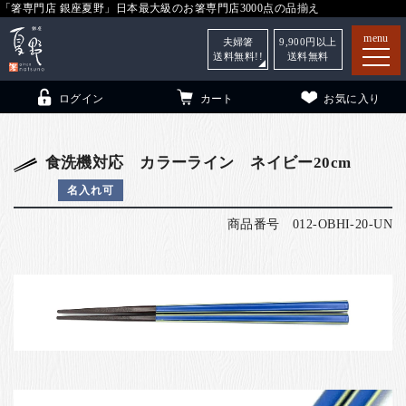
「箸専門店 銀座夏野」日本最大級のお箸専門店3000点の品揃え
menu
夫婦箸
9,900
円以上
送料無料!!
送料無料
ログイン
カート
お気に入り
食洗機対応 カラーライン ネイビー20cm
名入れ可
箸
（贈答用・自宅用）
商品番号
012-OBHI-20-UN
子供和食器
（贈答用・自宅用）
銀座夏野・箸長
について
小夏
について
こども和食器
ご利用ガイド
法人・飲食店のお客様