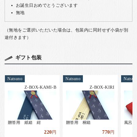
お誕生日おめでとうございます
無地
（無地をご選択いただいた場合は、包装内に同封せず小袋が別
途付きます）
ギフト包装
Natsuno
Natsuno
Natsun
Z-BOX-KAMI-B
Z-BOX-KIRI
贈答用 紙箱 紺
贈答用 桐箱
風呂敷
220
770
円
円