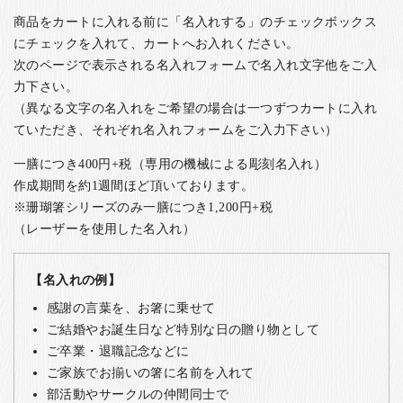
商品をカートに入れる前に「名入れする」のチェックボックス
にチェックを入れて、カートへお入れください。
次のページで表示される名入れフォームで名入れ文字他をご入
力下さい。
（異なる文字の名入れをご希望の場合は一つずつカートに入れ
ていただき、それぞれ名入れフォームをご入力下さい）
一膳につき400円+税（専用の機械による彫刻名入れ）
作成期間を約1週間ほど頂いております。
※珊瑚箸シリーズのみ一膳につき1,200円+税
（レーザーを使用した名入れ）
【名入れの例】
感謝の言葉を、お箸に乗せて
ご結婚やお誕生日など特別な日の贈り物として
ご卒業・退職記念などに
ご家族でお揃いの箸に名前を入れて
部活動やサークルの仲間同士で