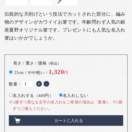
伝統的な天削げという技法でカットされた部分に、編み
物のデザインがカワイイお箸です。年齢問わず人気の銀
座夏野オリジナル箸です。
プレゼントにも人気な名入れ
箸はいかがでしょうか。
長さ / 重さ / 価格
（税込）
1,320
23cm / やや軽い /
円
数量：
+
-
名入れする（440円）
名入れしない
※1膳ずつ異なる文字の名入れをご希望の場合は「数量1」で1膳
ずつご購入ください。
カートに入れる