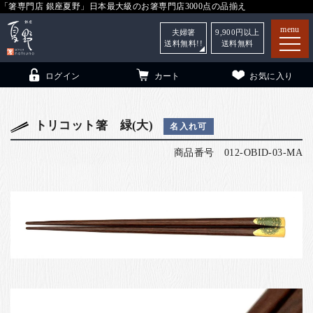
「箸専門店 銀座夏野」日本最大級のお箸専門店3000点の品揃え
menu
夫婦箸
9,900
円以上
送料無料!!
送料無料
ログイン
カート
お気に入り
トリコット箸 緑(大)
名入れ可
商品番号
012-OBID-03-MA
箸
（贈答用・自宅用）
子供和食器
（贈答用・自宅用）
銀座夏野・箸長
について
小夏
について
こども和食器
ご利用ガイド
法人・飲食店のお客様