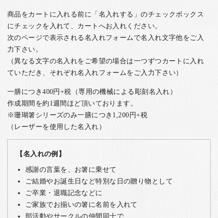
商品をカートに入れる前に「名入れする」のチェックボックス
にチェックを入れて、カートへお入れください。
次のページで表示される名入れフォームで名入れ文字他をご入
力下さい。
（異なる文字の名入れをご希望の場合は一つずつカートに入れ
ていただき、それぞれ名入れフォームをご入力下さい）
一膳につき400円+税（専用の機械による彫刻名入れ）
作成期間を約1週間ほど頂いております。
※珊瑚箸シリーズのみ一膳につき1,200円+税
（レーザーを使用した名入れ）
【名入れの例】
感謝の言葉を、お箸に乗せて
ご結婚やお誕生日など特別な日の贈り物として
ご卒業・退職記念などに
ご家族でお揃いの箸に名前を入れて
部活動やサークルの仲間同士で