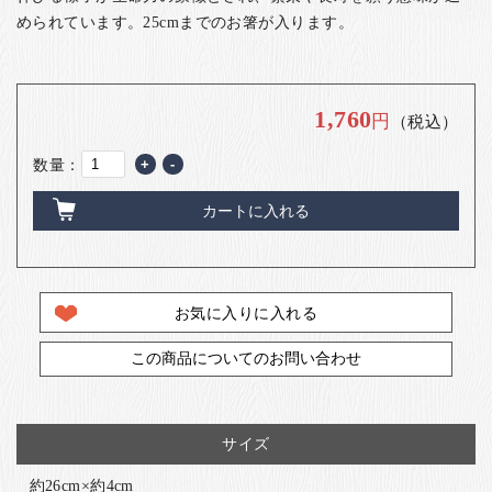
お客様の声
められています。25cmまでのお箸が入ります。
店舗紹介
お問い合わせ
1,760
円
（税込）
お知らせ
箸ブログ
数量：
+
-
English
カートに入れる
お気に入りに入れる
この商品についてのお問い合わせ
サイズ
約26cm×約4cm