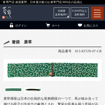
「箸専門店 銀座夏野」日本最大級のお箸専門店3000点の品揃え
menu
夫婦箸
9,900
円以上
送料無料!!
送料無料
ログイン
カート
お気に入り
箸袋 唐草
商品番号
013-KTUN-07-CB
箸
（贈答用・自宅用）
子供和食器
（贈答用・自宅用）
銀座夏野・箸長
について
小夏
について
こども和食器
ご利用ガイド
法人・飲食店のお客様
唐草模様は日本の伝統的な装飾模様の一つで、蔦が絡み合って
伸びる様子が生命力の象徴とされ、繁栄や長寿を願う意味が込