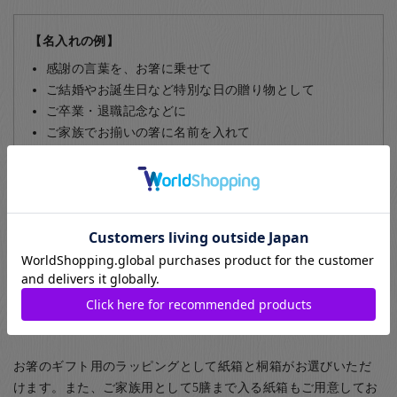
【名入れの例】
感謝の言葉を、お箸に乗せて
ご結婚やお誕生日など特別な日の贈り物として
ご卒業・退職記念などに
ご家族でお揃いの箸に名前を入れて
部活動やサークルの仲間同士で
飲食店など、常連のお客様に
名入れについて詳しくはこちら
ギフト包装について
お箸のギフト用のラッピングとして紙箱と桐箱がお選びいただ
けます。また、ご家族用として5膳まで入る紙箱もご用意してお