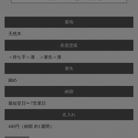
素地
天然木
表面塗装
＜持ち手＞漆 ＜箸先＞漆
箸先
細め
納期
最短翌日〜7営業日
名入れ
440円（納期 約1週間）