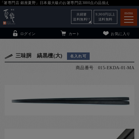
「箸専門店 銀座夏野」日本最大級のお箸専門店3000点の品揃え
menu
夫婦箸
9,900
円以上
送料無料!!
送料無料
ログイン
カート
お気に入り
三味胴 縞黒檀(大)
名入れ可
商品番号
015-EKDA-01-MA
箸
（贈答用・自宅用）
子供和食器
（贈答用・自宅用）
銀座夏野・箸長
について
小夏
について
こども和食器
ご利用ガイド
法人・飲食店のお客様