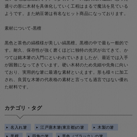
通りの形に木材を具体化していく工程はまるで魔法を見ている
ようです。また納豆箸は有名なヒット商品になっております。
素材について-黒檀
黒色と茶色の縞模様が美しい縞黒檀。黒檀の中で最も一般的で
す。耐久、保存性が強く磨くほどに独特の光沢が出てきて、か
つては銘木箸の入門にといわれていきましたが、最近では入手
が困難になってきています。硬い木材のため先細や先角に向い
ており、実用的な箸に最適な素材といえます。形も様々に加工
され、良質な木箸の代表格の素材と言っても過言ではない優れ
た材料です。
カテゴリ・タグ
名入れ箸
江戸唐木箸(東京都)の箸
木製の箸
黒檀
四角の箸
黒色（ブラック）の箸