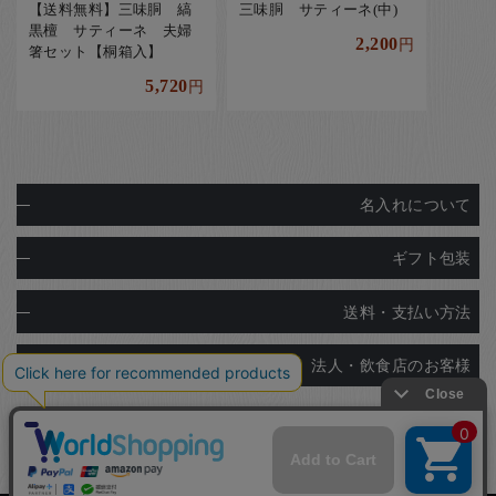
【送料無料】三味胴 縞
三味胴 サティーネ(中)
黒檀 サティーネ 夫婦
2,200
円
箸セット【桐箱入】
5,720
円
名入れについて
ギフト包装
送料・支払い方法
法人・飲食店のお客様