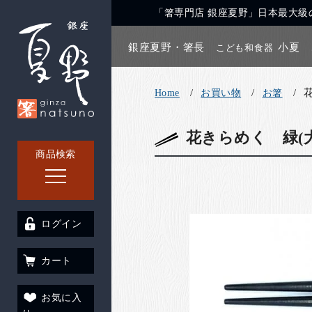
「箸専門店 銀座夏野」日本最大級の
銀座夏野・箸長
小夏
こども和食器
Home
お買い物
お箸
花きらめく 緑(大
商品検索
ログイン
カート
お気に入