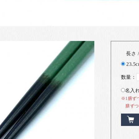
長さ /
23.5c
数量：
名入れ
※1膳ず
膳ずつ