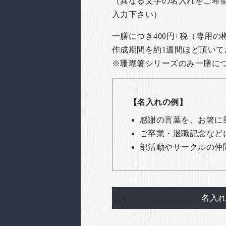
（異なる文字の名入れをご希
入力下さい）
一膳につき400円+税（専用
作成期間を約1週間ほど頂いて
※珊瑚箸シリーズのみ一膳につき
【名入れの例】
感謝の言葉を、お箸に
ご卒業・退職記念など
部活動やサークルの仲
名入