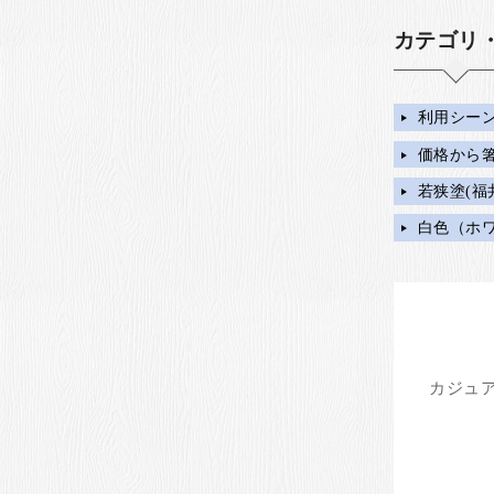
カテゴリ
利用シー
価格から
若狭塗(福
白色（ホ