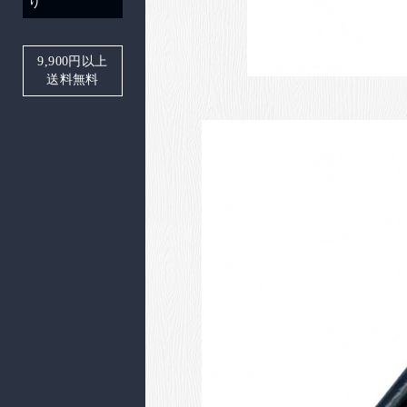
り
9,900
円以上
送料無料