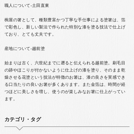
職人について-土田直東
椀屋の箸として、種類豊富かつ丁寧な手仕事による塗箸は、箔
で彩色し、新しい製法で作られた特別な漆を塗る技法で仕上げ
ており、とても丈夫です。
産地について-越前塗
始まりは古く、六世紀までに遡ると伝えられる越前塗。刷毛目
の跡やほこりが付かないように仕上げの漆を塗り、そのまま乾
燥させる花塗という技法が特徴のお箸は、漆の良さを実感でき
る口当たりの良いお箸が多くあります。また金箔は、時間が経
つほどに美しさを増し、使うのが楽しみなお箸に仕上がってい
ます。
カテゴリ・タグ