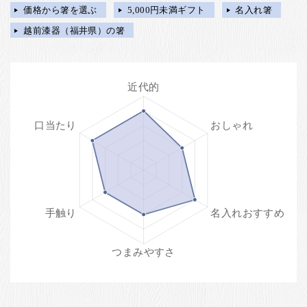
価格から箸を選ぶ
5,000円未満ギフト
名入れ箸
越前漆器（福井県）の箸