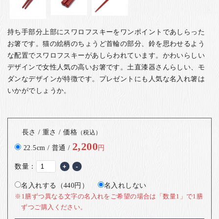
持ち手部分上部にスワロフスキーをワンポイントであしらった
お箸です。猫の絵柄のちょうど首輪の部分、鈴を思わせるよう
な配置でスワロフスキーがあしらわれています。かわいらしい
デザインで女性人気の高いお箸です。
土直漆器さんらしい、モ
ダンなデザインが特徴です。
プレゼントにも人気な名入れ箸は
いかがでしょうか。
長さ / 重さ / 価格
（税込）
2,200
22.5cm / 普通 /
円
数量：
+
-
名入れする（440円）
名入れしない
※1膳ずつ異なる文字の名入れをご希望の場合は「数量1」で1膳
ずつご購入ください。