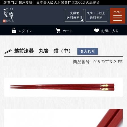
「箸専門店 銀座夏野」日本最大級のお箸専門店3000点の品揃え
menu
夫婦箸
9,900
円以上
送料無料!!
送料無料
ログイン
カート
お気に入り
越前漆器 丸箸 猫（中）
名入れ可
商品番号
018-ECTN-2-FE
箸
（贈答用・自宅用）
子供和食器
（贈答用・自宅用）
銀座夏野・箸長
について
小夏
について
こども和食器
ご利用ガイド
法人・飲食店のお客様