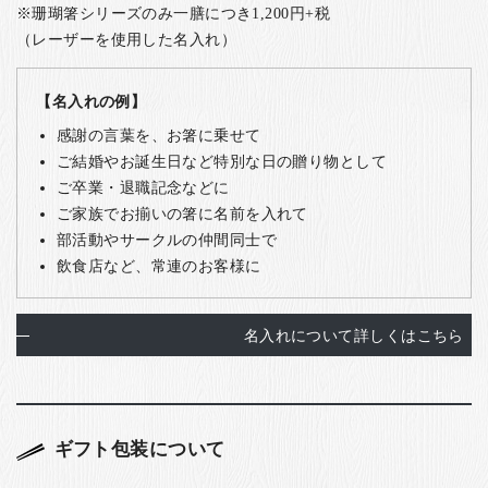
※珊瑚箸シリーズのみ一膳につき1,200円+税
（レーザーを使用した名入れ）
【名入れの例】
感謝の言葉を、お箸に乗せて
ご結婚やお誕生日など特別な日の贈り物として
ご卒業・退職記念などに
ご家族でお揃いの箸に名前を入れて
部活動やサークルの仲間同士で
飲食店など、常連のお客様に
名入れについて詳しくはこちら
ギフト包装について