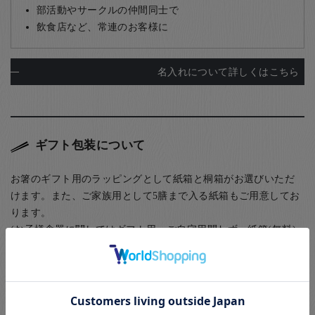
部活動やサークルの仲間同士で
飲食店など、常連のお客様に
名入れについて詳しくはこちら
ギフト包装について
お箸のギフト用のラッピングとして紙箱と桐箱がお選びいただ
けます。また、ご家族用として5膳まで入る紙箱もご用意してお
ります。
(お子様食器に関してはギフト用・ご自宅用問わず、紙箱(無料)
に入れてのお届けとなります(ギフト用はその上から包装紙にて
ラッピング)) お箸用の無料のラッピングは、箸袋に入れるタイ
プのものになります。
お箸用のギフトボックスをご注文いただいた方は、￥440-(税別)