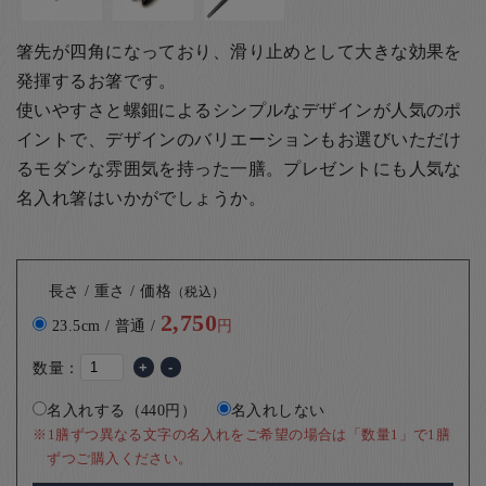
箸先が四角になっており、滑り止めとして大きな効果を
発揮するお箸です。
使いやすさと螺鈿によるシンプルなデザインが人気のポ
イントで、デザインのバリエーションもお選びいただけ
るモダンな雰囲気を持った一膳。
プレゼントにも人気な
名入れ箸はいかがでしょうか。
長さ / 重さ / 価格
（税込）
2,750
23.5cm / 普通 /
円
数量：
+
-
名入れする（440円）
名入れしない
※1膳ずつ異なる文字の名入れをご希望の場合は「数量1」で1膳
ずつご購入ください。