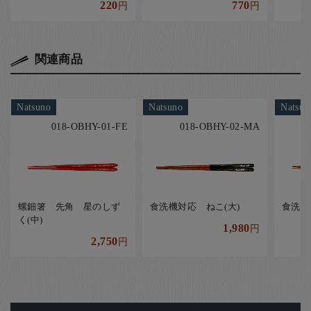
220
770
円
円
関連商品
Natsuno
Natsuno
Natsun
018-OBHY-01-FE
018-OBHY-02-MA
螺鈿箸 先角 星のしず
食洗機対応 ねこ(大)
食洗機
く(中)
1,980
円
2,750
円