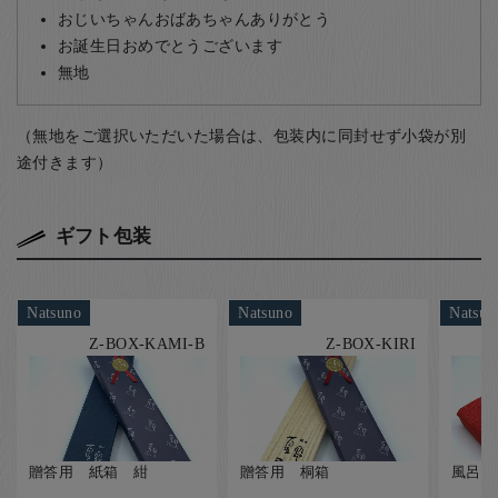
おじいちゃんおばあちゃんありがとう
お誕生日おめでとうございます
無地
（無地をご選択いただいた場合は、包装内に同封せず小袋が別
途付きます）
ギフト包装
Natsuno
Natsuno
Natsun
Z-BOX-KAMI-B
Z-BOX-KIRI
贈答用 紙箱 紺
贈答用 桐箱
風呂敷