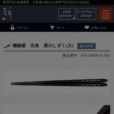
「箸専門店 銀座夏野」日本最大級のお箸専門店3000点の品揃え
menu
夫婦箸
9,900
円以上
送料無料!!
送料無料
ログイン
カート
お気に入り
螺鈿箸 先角 星のしずく(大)
名入れ可
商品番号
018-OBHY-01-MA
箸
（贈答用・自宅用）
子供和食器
（贈答用・自宅用）
銀座夏野・箸長
について
小夏
について
こども和食器
ご利用ガイド
法人・飲食店のお客様