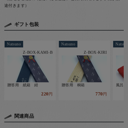
途付きます）
ギフト包装
Natsuno
Natsuno
Natsun
Z-BOX-KAMI-B
Z-BOX-KIRI
贈答用 紙箱 紺
贈答用 桐箱
風呂敷
220
770
円
円
関連商品