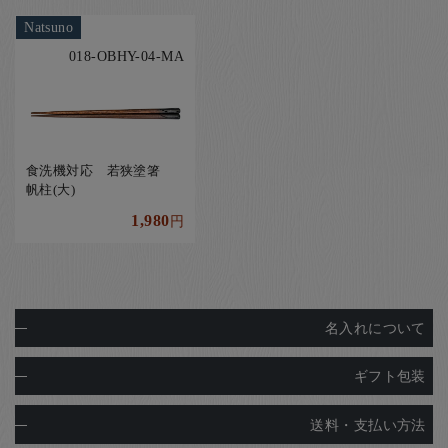
Natsuno
018-OBHY-04-MA
食洗機対応 若狭塗箸
帆柱(大)
1,980
円
名入れについて
ギフト包装
送料・支払い方法