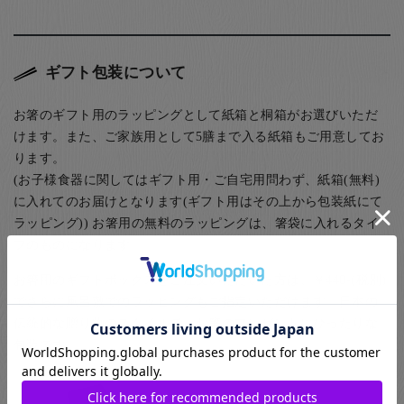
ギフト包装について
お箸のギフト用のラッピングとして紙箱と桐箱がお選びいただ
けます。また、ご家族用として5膳まで入る紙箱もご用意してお
ります。
(お子様食器に関してはギフト用・ご自宅用問わず、紙箱(無料)
に入れてのお届けとなります(ギフト用はその上から包装紙にて
ラッピング)) お箸用の無料のラッピングは、箸袋に入れるタイ
プのものになります。
お箸用のギフトボックスをご注文いただいた方は、￥440-(税別)
でさらに風呂敷でのラッピングもご指定いただけます。日本の
伝統的な贈り物のスタイルで、お箸のプレゼントにぴったりな
包装です。