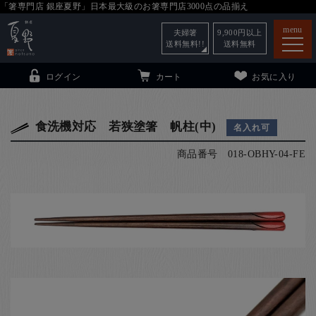
「箸専門店 銀座夏野」日本最大級のお箸専門店3000点の品揃え
menu
夫婦箸
9,900
円以上
送料無料!!
送料無料
ログイン
カート
お気に入り
食洗機対応 若狭塗箸 帆柱(中)
名入れ可
商品番号
018-OBHY-04-FE
箸
（贈答用・自宅用）
子供和食器
（贈答用・自宅用）
銀座夏野・箸長
について
小夏
について
こども和食器
ご利用ガイド
法人・飲食店のお客様