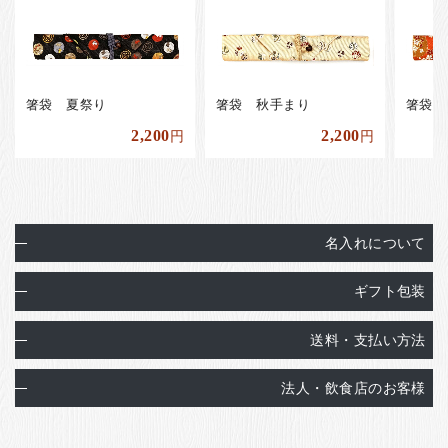
箸袋 夏祭り
箸袋 秋手まり
箸袋
2,200
2,200
円
円
名入れについて
ギフト包装
送料・支払い方法
法人・飲食店のお客様