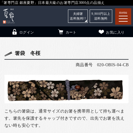
「箸専門店 銀座夏野」日本最大級のお箸専門店3000点の品揃え
menu
夫婦箸
9,900
円以上
送料無料!!
送料無料
ログイン
カート
お気に入り
箸袋 冬桜
商品番号
020-OBIS-04-CB
箸
（贈答用・自宅用）
子供和食器
（贈答用・自宅用）
銀座夏野・箸長
について
小夏
について
こども和食器
こちらの箸袋は、通常サイズのお箸を携帯用として持ち運べま
ご利用ガイド
す。箸先を保護するキャップ付きですので、出先でお箸を洗え
法人・飲食店のお客様
ない時も安心です。