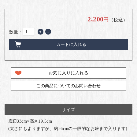
お客様の声
店舗紹介
2,200
円
（税込）
お問い合わせ
数量：
+
-
お知らせ
カートに入れる
箸ブログ
English
お気に入りに入れる
この商品についてのお問い合わせ
サイズ
底辺33cm×高さ19.5cm
(太さにもよりますが、約26cmの一般的なお箸まで入ります)