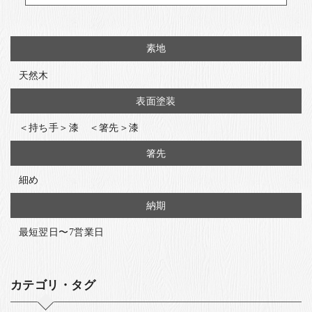
素地
天然木
表面塗装
＜持ち手＞漆 ＜箸先＞漆
箸先
細め
納期
最短翌日〜7営業日
カテゴリ・タグ