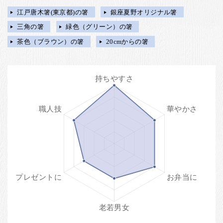
江戸唐木箸(東京都)の箸
銀座夏野オリジナル箸
三角の箸
緑色（グリーン）の箸
茶色（ブラウン）の箸
20cmからの箸