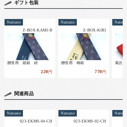
ギフト包装
Natsuno
Natsuno
Natsun
Z-BOX-KAMI-B
Z-BOX-KIRI
贈答用 紙箱 紺
贈答用 桐箱
風呂敷
220
770
円
円
関連商品
Natsuno
Natsuno
Natsun
023-EKMS-04-CH
023-EKMS-02-CH