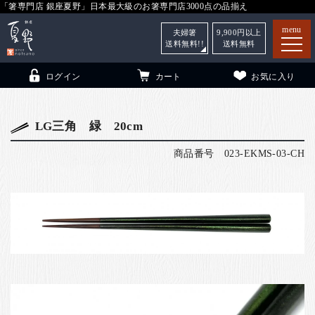
「箸専門店 銀座夏野」日本最大級のお箸専門店3000点の品揃え
menu
夫婦箸
9,900
円以上
送料無料!!
送料無料
ログイン
カート
お気に入り
LG三角 緑 20cm
商品番号
023-EKMS-03-CH
箸
（贈答用・自宅用）
子供和食器
（贈答用・自宅用）
銀座夏野・箸長
について
小夏
について
こども和食器
ご利用ガイド
法人・飲食店のお客様