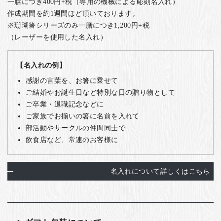
一膳につき400円+税（専用の機械による彫刻名入れ）
作成期間を約1週間ほど頂いております。
※珊瑚箸シリーズのみ一膳につき1,200円+税
（レーザーを使用した名入れ）
【名入れの例】
感謝の言葉を、お箸に乗せて
ご結婚やお誕生日など特別な日の贈り物として
ご卒業・退職記念などに
ご家族でお揃いの箸に名前を入れて
部活動やサークルの仲間同士で
飲食店など、常連のお客様に
名入れについて詳しくはこちら