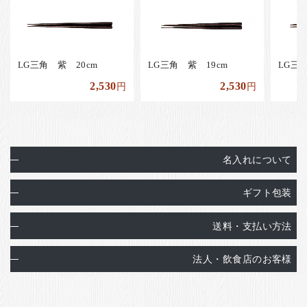
LG三角 紫 20cm
LG三角 紫 19cm
LG三
2,530
2,530
円
円
名入れについて
ギフト包装
送料・支払い方法
法人・飲食店のお客様