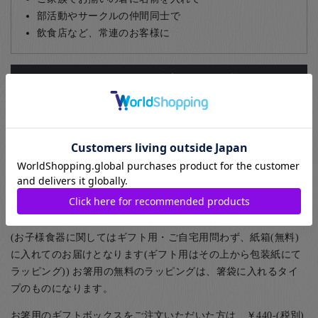
部活動やサークルの仲間同士で
飲食店など、常連のお客様に
名入れについて詳しくはこちら
ギフト包装について
お箸のギフト用のラッピングとして紙箱と桐箱がお選びいただ
けます。また、ご家族用として5膳まで入る紙箱もご用意してお
ります。
(お子様食器に関してはギフト用・ご自宅用問わず、紙箱(無料)
に入れてのお届けとなります(ギフト用はその上から包装紙にて
ラッピング)) お箸用の無料のラッピングは、箸袋に入れるタイ
プのものになります。
お箸用のギフトボックスをご注文いただいた方は、￥440-(税別)