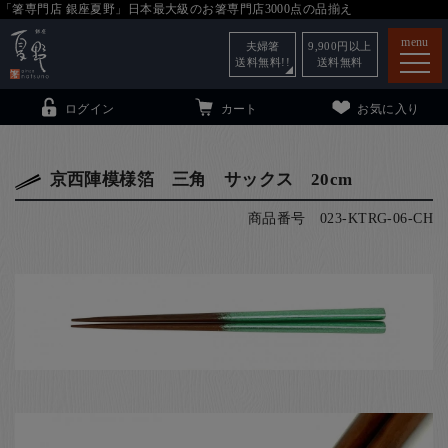
「箸専門店 銀座夏野」日本最大級のお箸専門店3000点の品揃え
menu
夫婦箸
9,900
円以上
送料無料!!
送料無料
ログイン
カート
お気に入り
京西陣模様箔 三角 サックス 20cm
商品番号
023-KTRG-06-CH
箸
（贈答用・自宅用）
子供和食器
（贈答用・自宅用）
銀座夏野・箸長
について
小夏
について
こども和食器
ご利用ガイド
法人・飲食店のお客様