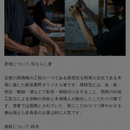
産地について-箔ちらし箸
京都の西陣織の工程の一つである模様箔を関東の文化である木
箸に施した銀座夏野オリジナル箸です。模様箔とは、金・銀・
色箔・螺鈿・漆などで彩色・模様付けをすること。西陣の伝統
工芸士による加飾の技術と木箸職人が融合したこだわりの箸で
す。塗箸では困難とされていた、形にこだわりつつ華やかさを
兼ね揃えた多角形のお箸は特に人気です。
素材について-鉄木