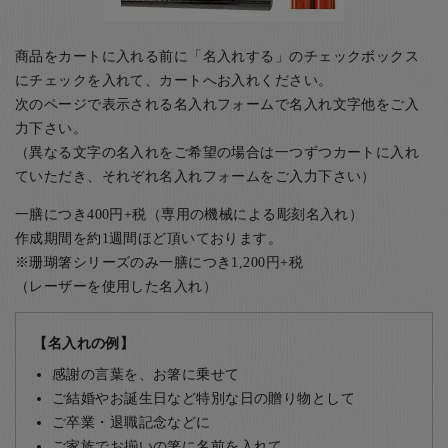
商品をカートに入れる前に「名入れする」のチェックボックス
にチェックを入れて、カートへお入れください。
次のページで表示される名入れフォームで名入れ文字他をご入
力下さい。
（異なる文字の名入れをご希望の場合は一つずつカートに入れ
ていただき、それぞれ名入れフォームをご入力下さい）
一膳につき400円+税（専用の機械による彫刻名入れ）
作成期間を約1週間ほど頂いております。
※珊瑚箸シリーズのみ一膳につき1,200円+税
（レーザーを使用した名入れ）
【名入れの例】
感謝の言葉を、お箸に乗せて
ご結婚やお誕生日など特別な日の贈り物として
ご卒業・退職記念などに
ご家族でお揃いの箸に名前を入れて