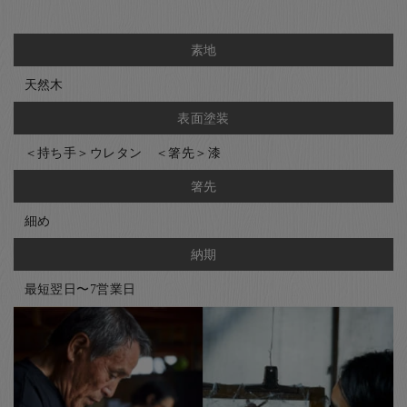
素地
天然木
表面塗装
＜持ち手＞ウレタン ＜箸先＞漆
箸先
細め
納期
最短翌日〜7営業日