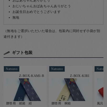
おばあちゃんありがとう
おじいちゃんおばあちゃんありがとう
お誕生日おめでとうございます
無地
（無地をご選択いただいた場合は、包装内に同封せず小袋が別
途付きます）
ギフト包装
Natsuno
Natsuno
Natsun
Z-BOX-KAMI-B
Z-BOX-KIRI
贈答用 紙箱 紺
贈答用 桐箱
風呂敷