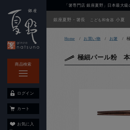
「箸専門店 銀座夏野」日本最大級の
銀座夏野・箸長
小夏
こども和食器
Home
お買い物
お箸
極細パール粉 本
商品検索
ログイン
カート
お気に入