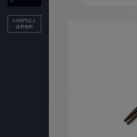
り
9,900
円以上
送料無料