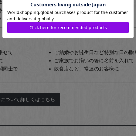
の機械による彫刻名入れ）
おります。
1,200円+税
（レーザーを使用した名入れ）
乗せて
ご結婚やお誕生日など特別な日の贈
に
ご家族でお揃いの箸に名前を入れて
間同士で
飲食店など、常連のお客様に
れについて詳しくはこちら