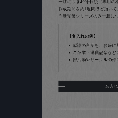
一膳につき400円+税（専用
作成期間を約1週間ほど頂いて
※珊瑚箸シリーズのみ一膳につき
【名入れの例】
感謝の言葉を、お箸に
ご卒業・退職記念など
部活動やサークルの仲
名入