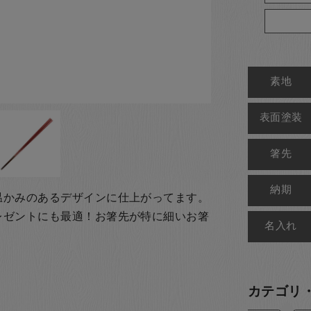
素地
表面塗装
箸先
納期
温かみのあるデザインに仕上がってます。
レゼントにも最適！お箸先が特に細いお箸
名入れ
カテゴリ