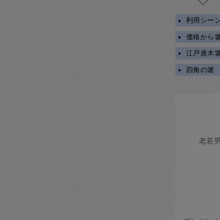
利用シー
価格から
江戸唐木箸
四角の箸