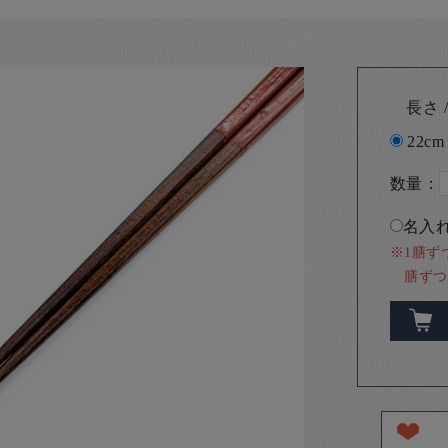
長さ /
22cm
数量：
名入れ
※1膳ず
膳ずつ