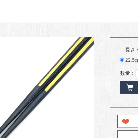
長さ /
22.5
数量：