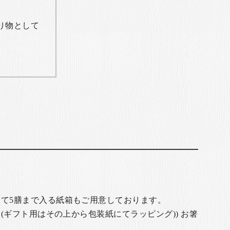
り物として
て5膳まで入る紙箱もご用意しております。
(ギフト用はその上から包装紙にてラッピング)) お箸