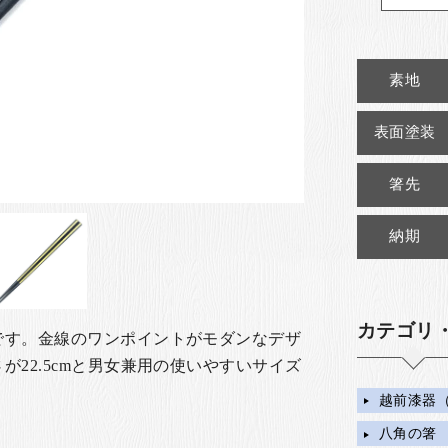
素地
表面塗装
箸先
納期
カテゴリ
です。金線のワンポイントがモダンなデザ
が22.5cmと男女兼用の使いやすいサイズ
越前漆器
八角の箸