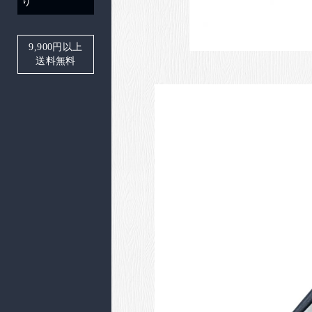
り
9,900
円以上
送料無料