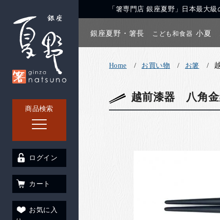
「箸専門店 銀座夏野」日本最大級の
銀座夏野・箸長
小夏
こども和食器
Home
お買い物
お箸
越前漆器 八角金
商品検索
ログイン
カート
お気に入