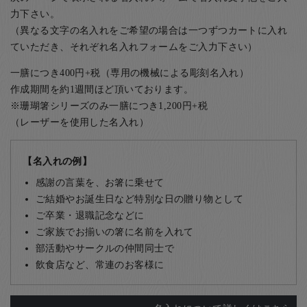
力下さい。
（異なる文字の名入れをご希望の場合は一つずつカートに入れ
ていただき、それぞれ名入れフォームをご入力下さい）
一膳につき400円+税（専用の機械による彫刻名入れ）
作成期間を約1週間ほど頂いております。
※珊瑚箸シリーズのみ一膳につき1,200円+税
（レーザーを使用した名入れ）
【名入れの例】
感謝の言葉を、お箸に乗せて
ご結婚やお誕生日など特別な日の贈り物として
ご卒業・退職記念などに
ご家族でお揃いの箸に名前を入れて
部活動やサークルの仲間同士で
飲食店など、常連のお客様に