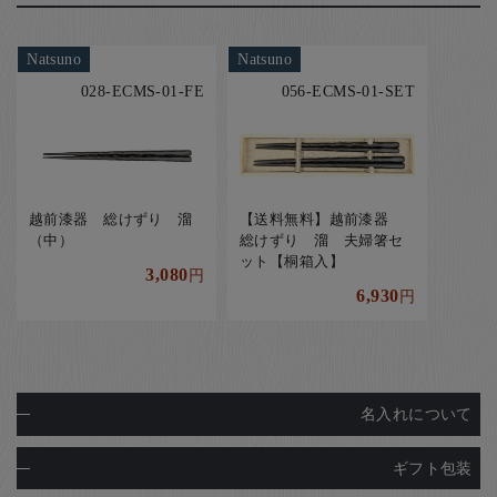
Natsuno
Natsuno
028-ECMS-01-FE
056-ECMS-01-SET
越前漆器 総けずり 溜
【送料無料】越前漆器
（中）
総けずり 溜 夫婦箸セ
ット【桐箱入】
3,080
円
6,930
円
名入れについて
ギフト包装