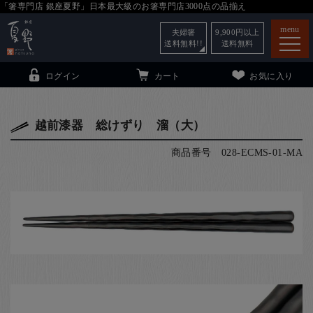
「箸専門店 銀座夏野」日本最大級のお箸専門店3000点の品揃え
menu
夫婦箸
9,900
円以上
送料無料!!
送料無料
ログイン
カート
お気に入り
越前漆器 総けずり 溜（大）
商品番号
028-ECMS-01-MA
箸
（贈答用・自宅用）
子供和食器
（贈答用・自宅用）
銀座夏野・箸長
について
小夏
について
こども和食器
ご利用ガイド
法人・飲食店のお客様