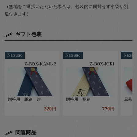
（無地をご選択いただいた場合は、包装内に同封せず小袋が別
途付きます）
ギフト包装
Natsuno
Natsuno
Natsun
Z-BOX-KAMI-B
Z-BOX-KIRI
贈答用 紙箱 紺
贈答用 桐箱
風呂敷
220
770
円
円
関連商品