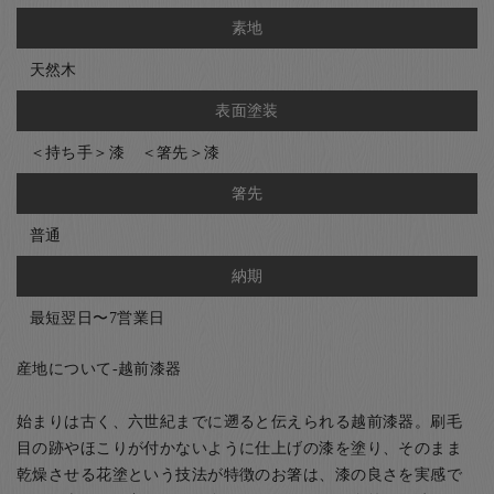
素地
天然木
表面塗装
＜持ち手＞漆 ＜箸先＞漆
箸先
普通
納期
最短翌日〜7営業日
産地について-越前漆器
始まりは古く、六世紀までに遡ると伝えられる越前漆器。刷毛
目の跡やほこりが付かないように仕上げの漆を塗り、そのまま
乾燥させる花塗という技法が特徴のお箸は、漆の良さを実感で