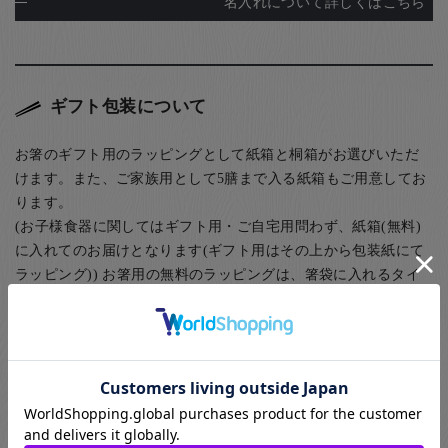
名入れについて詳しくはこちら
ギフト包装について
お箸のギフト用のラッピングとして紙箱と桐箱がお選びいただ
けます。また、ご家族用として5膳まで入る紙箱もご用意してお
ります。
(お子様食器に関してはギフト用・ご自宅用問わず、紙箱(無料)
に入れてのお届けとなります(ギフト用はその上から包装紙にて
ラッピング)) お箸用の無料のラッピングは、箸袋に入れるタイ
プのものになります。
お箸用のギフトボックスをご注文いただいた方は、￥440-(税別)
でさらに風呂敷でのラッピングもご指定いただけます。日本の
伝統的な贈り物のスタイルで、お箸のプレゼントにぴったりな
包装です。