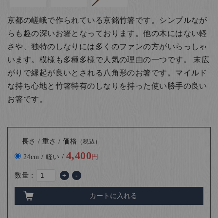
京都の嵯峨で作られている京銘竹箸です。シンプルなが
らも趣の深いお箸となっております。他の木にはない軽
さや、独特のしなりには多くのファンの方がいらっしゃ
います。模様も多種多様で人気の理由の一つです。 末広
がりで縁起が良いとされる八角形のお箸です。マイルド
な持ち心地と竹箸特有のしなりを持った使い勝手の良い
お箸です。
長さ / 重さ / 価格
（税込）
4,400
24cm / 軽い /
円
数量：
+
-
カートに入れる