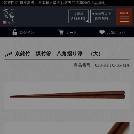
「箸専門店 銀座夏野」日本最大級のお箸専門店3000点の品揃え
menu
夫婦箸
9,900
円以上
送料無料!!
送料無料
ログイン
カート
お気に入り
京銘竹 煤竹箸 八角摺り漆 （大）
商品番号
030-KTTC-05-MA
箸
（贈答用・自宅用）
子供和食器
（贈答用・自宅用）
銀座夏野・箸長
について
小夏
について
こども和食器
ご利用ガイド
法人・飲食店のお客様