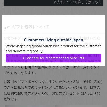
名入れについて詳しくはこちら
ギフト包装について
お箸のギフト用のラッピングとして紙箱と桐箱がお選びいただ
けます。また、ご家族用として5膳まで入る紙箱もご用意してお
ります。
(お子様食器に関してはギフト用・ご自宅用問わず、紙箱(無料)
に入れてのお届けとなります(ギフト用はその上から包装紙にて
ラッピング)) お箸用の無料のラッピングは、箸袋に入れるタイ
プのものになります。
お箸用のギフトボックスをご注文いただいた方は、￥440-(税別)
でさらに風呂敷でのラッピングもご指定いただけます。日本の
伝統的な贈り物のスタイルで、お箸のプレゼントにぴったりな
包装です。