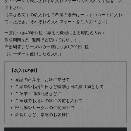
次のページで表示される名入れフォームで名入れ文字他をご入
力下さい。
（異なる文字の名入れをご希望の場合は一つずつカートに入れ
ていただき、それぞれ名入れフォームをご入力下さい）
一膳につき400円+税（専用の機械による彫刻名入れ）
作成期間を約1週間ほど頂いております。
※珊瑚箸シリーズのみ一膳につき1,200円+税
（レーザーを使用した名入れ）
【名入れの例】
感謝の言葉を、お箸に乗せて
ご結婚やお誕生日など特別な日の贈り物として
ご卒業・退職記念などに
ご家族でお揃いの箸に名前を入れて
部活動やサークルの仲間同士で
飲食店など、常連のお客様に