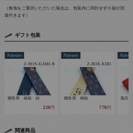
（無地をご選択いただいた場合は、包装内に同封せず小袋が別
途付きます）
ギフト包装
Natsuno
Natsuno
Natsun
Z-BOX-KAMI-B
Z-BOX-KIRI
贈答用 紙箱 紺
贈答用 桐箱
風呂敷
220
770
円
円
関連商品