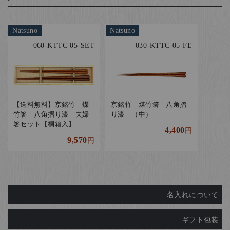
Natsuno
Natsuno
060-KTTC-05-SET
030-KTTC-05-FE
【送料無料】京銘竹 煤
京銘竹 煤竹箸 八角摺
竹箸 八角摺り漆 夫婦
り漆 （中）
箸セット【桐箱入】
4,400
円
9,570
円
名入れについて
ギフト包装