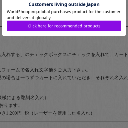
名入れする」のチェックボックスにチェックを入れて、カー
れフォームで名入れ文字他をご入力下さい。
望の場合は一つずつカートに入れていただき、それぞれ名入
の機械による彫刻名入れ）
おります。
1,200円+税
（レーザーを使用した名入れ）