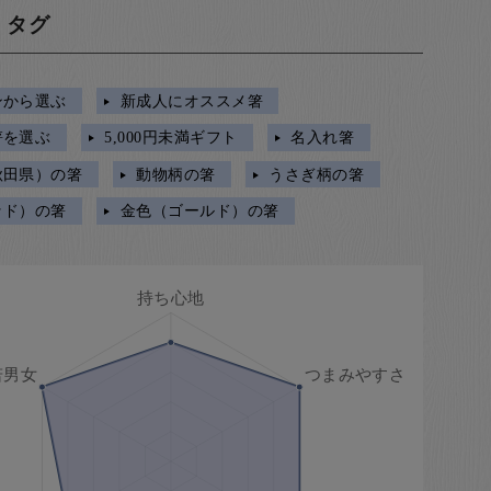
・タグ
ンから選ぶ
新成人にオススメ箸
箸を選ぶ
5,000円未満ギフト
名入れ箸
秋田県）の箸
動物柄の箸
うさぎ柄の箸
ッド）の箸
金色（ゴールド）の箸