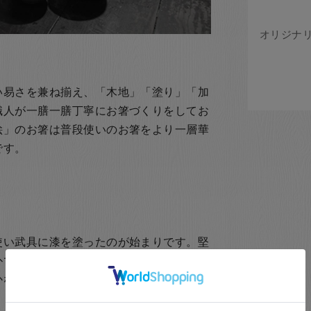
い易さを兼ね揃え、「木地」「塗り」「加
職人が一膳一膳丁寧にお箸づくりをしてお
絵」のお箸は普段使いのお箸をより一層華
です。
使い武具に漆を塗ったのが始まりです。堅
朴で温かみのある飽きのこないデザインか
かなデザインのお箸など幅広くある漆器産