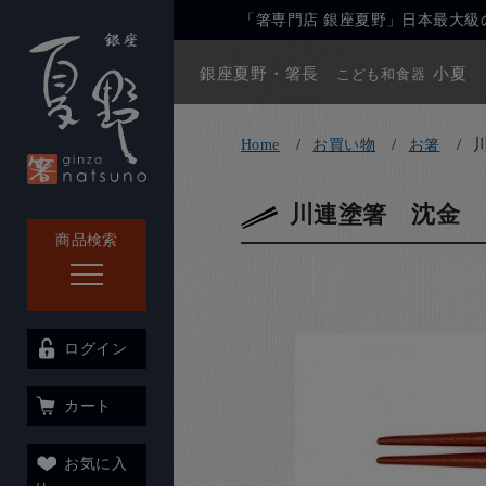
「箸専門店 銀座夏野」日本最大級の
銀座夏野・箸長
小夏
こども和食器
Home
お買い物
お箸
川連塗箸 沈金 
商品検索
ログイン
カート
お気に入