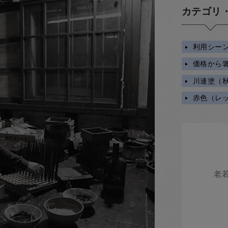
カテゴリ
利用シー
価格から
川連塗（
赤色（レ