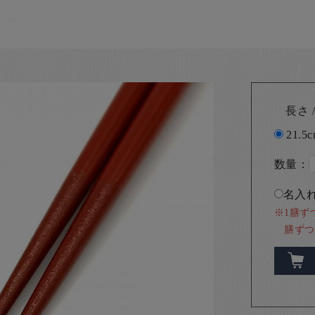
長さ /
21.5
数量：
名入れ
※1膳ず
膳ずつ