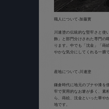
職人について-加藤實
川連塗の伝統的な堅牢さと使
飾」と部門分けされた専門の
ります。中でも「沈金」「蒔
やかな気分にしてくれる一膳
産地について-川連塗
鎌倉時代に地元のブナや漆を
牢で実用的なお箸が多く、素
ら、蒔絵、沈金といった華や
地です。