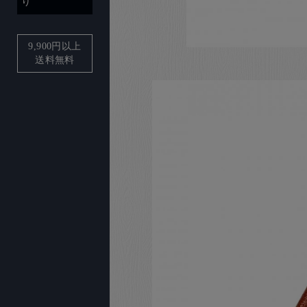
り
9,900
円以上
送料無料