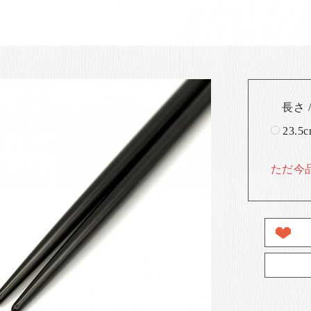
長さ /
23.5
ただ今