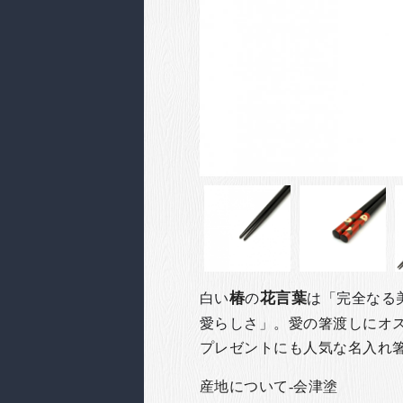
椿
花言葉
白い
の
は「完全なる
愛らしさ」。
愛の箸渡しにオ
プレゼントにも人気な名入れ
産地について-会津塗