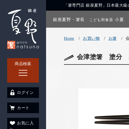
「箸専門店 銀座夏野」日本最大級の
銀座夏野・箸長
小夏
こども和食器
Home
お買い物
お箸
会津塗箸 塗分 椿
商品検索
ログイン
カート
お気に入