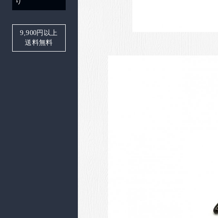
り
9,900
円以上
送料無料