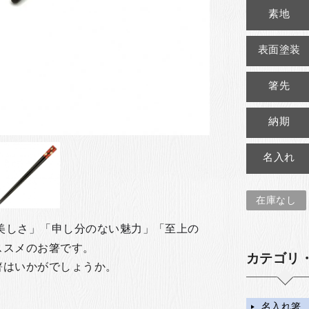
素地
表面塗装
箸先
納期
名入れ
在庫なし
美しさ」「申し分のない魅力」「至上の
ススメのお箸です。
カテゴリ
箸はいかがでしょうか。
名入れ箸