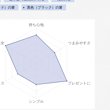
ッド）の箸
黒色（ブラック）の箸