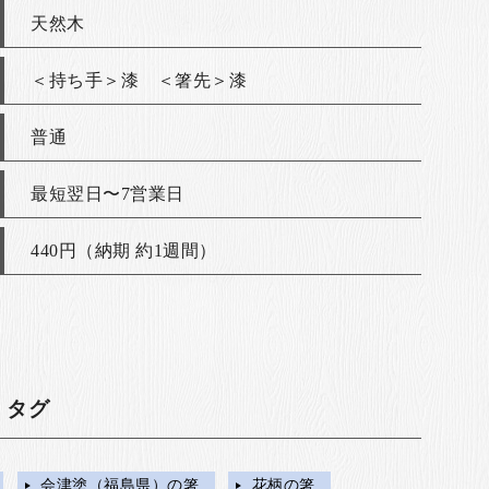
天然木
＜持ち手＞漆 ＜箸先＞漆
普通
最短翌日〜7営業日
440円（納期 約1週間）
・タグ
会津塗（福島県）の箸
花柄の箸