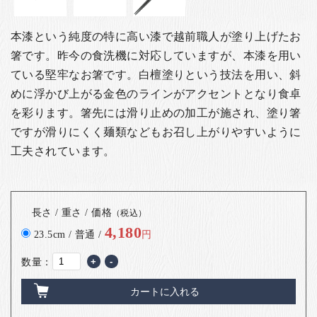
本漆という純度の特に高い漆で越前職人が塗り上げたお
箸です。昨今の食洗機に対応していますが、本漆を用い
ている堅牢なお箸です。白檀塗りという技法を用い、斜
めに浮かび上がる金色のラインがアクセントとなり食卓
を彩ります。箸先には滑り止めの加工が施され、塗り箸
ですが滑りにくく麺類などもお召し上がりやすいように
工夫されています。
長さ / 重さ / 価格
（税込）
4,180
23.5cm / 普通 /
円
数量：
+
-
カートに入れる