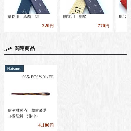
贈答用 紙箱 紺
贈答用 桐箱
風呂敷
220
770
円
円
関連商品
Natsuno
035-ECSY-01-FE
食洗機対応 越前漆器
白檀箔斜 溜(中)
4,180
円