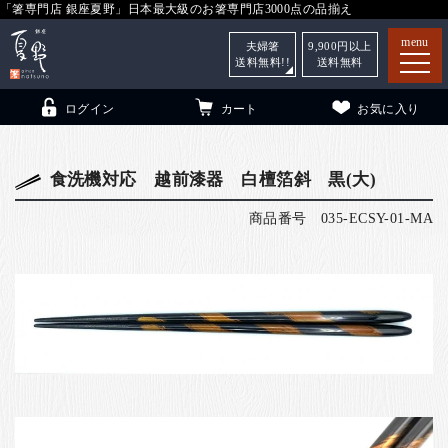
「箸専門店 銀座夏野」日本最大級のお箸専門店3000点の品揃え
menu
夫婦箸
9,900
円以上
送料無料!!
送料無料
ログイン
カート
お気に入り
食洗機対応 越前漆器 白檀箔斜 黒(大)
商品番号
035-ECSY-01-MA
箸
（贈答用・自宅用）
子供和食器
（贈答用・自宅用）
銀座夏野・箸長
について
小夏
について
こども和食器
ご利用ガイド
法人・飲食店のお客様