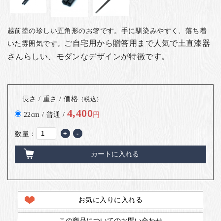
越前塗の珍しい五角形のお箸です。手に馴染みやすく、落ち着
ご自宅用から贈答用まで人気で
土直漆器
いた雰囲気です。
さんらしい、モダンなデザインが特徴です。
長さ / 重さ / 価格
（税込）
4,400
22cm / 普通 /
円
数量：
+
-
カートに入れる
お気に入りに入れる
この商品についてのお問い合わせ