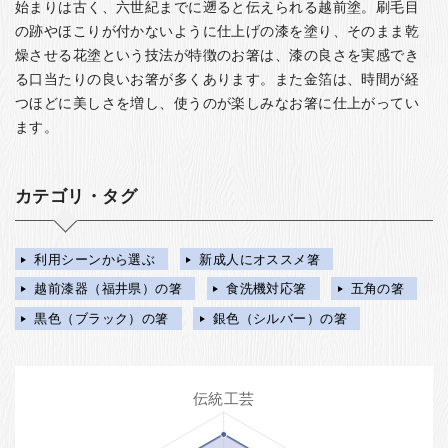
始まりは古く、六世紀までに遡ると伝えられる越前塗。刷毛目
の跡やほこりが付かないように仕上げの漆を塗り、そのまま乾
燥させる花塗という技法が特徴のお箸は、漆の良さを実感でき
る口当たりの良いお箸が多くあります。また金箔は、時間が経
つほどに美しさを増し、使うのが楽しみなお箸に仕上がってい
ます。
カテゴリ・タグ
利用シーンから選ぶ
新成人にオススメ箸
越前漆器（福井県）の箸
食洗機対応箸
五角の箸
黒色（ブラック）の箸
銀色（シルバー）の箸