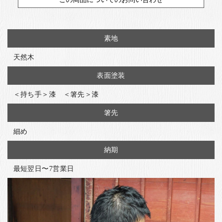
素地
天然木
表面塗装
＜持ち手＞漆 ＜箸先＞漆
箸先
細め
納期
最短翌日〜7営業日