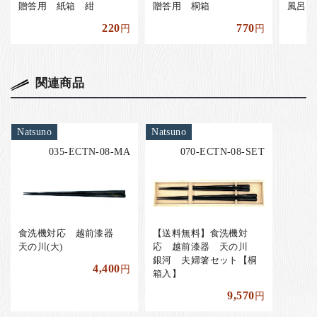
贈答用 紙箱 紺
贈答用 桐箱
風呂敷
220
770
円
円
関連商品
Natsuno
Natsuno
035-ECTN-08-MA
070-ECTN-08-SET
食洗機対応 越前漆器
【送料無料】食洗機対
天の川(大)
応 越前漆器 天の川
銀河 夫婦箸セット【桐
4,400
円
箱入】
9,570
円