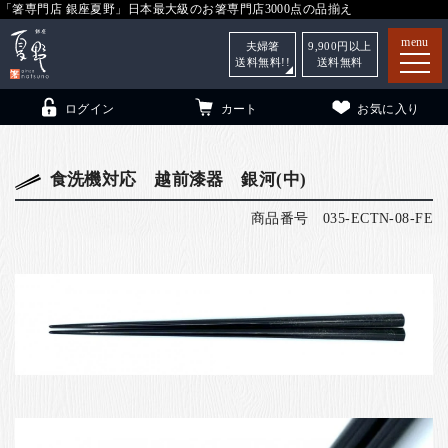
「箸専門店 銀座夏野」日本最大級のお箸専門店3000点の品揃え
menu
夫婦箸
9,900
円以上
送料無料!!
送料無料
ログイン
カート
お気に入り
食洗機対応 越前漆器 銀河(中)
商品番号
035-ECTN-08-FE
箸
（贈答用・自宅用）
子供和食器
（贈答用・自宅用）
銀座夏野・箸長
について
小夏
について
こども和食器
ご利用ガイド
法人・飲食店のお客様