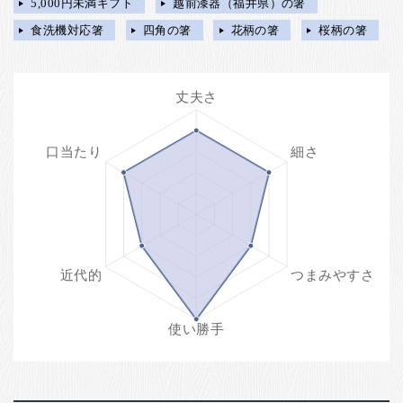
5,000円未満ギフト
越前漆器（福井県）の箸
食洗機対応箸
四角の箸
花柄の箸
桜柄の箸