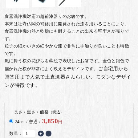
食器洗浄機対応の越前漆器りのお箸です。
本来は社寺仏閣の補修用に開発された漆を用いることにより、
食器洗浄機の熱と乾燥にも耐えることの出来る堅牢さが売りで
す。
粒子の細かいきめ細やかな漆で非常に手触りが良いことも特徴
です。
風に舞う桜の花びらを蒔絵で表現したお箸です。金色と銀色で
ご自宅用から
描かれた桜が非常によく映えるデザインです。
贈答用まで人気で
土直漆器さんらしい、モダンなデザイ
ンが特徴です。
長さ / 重さ / 価格
（税込）
3,850
24cm / 普通 /
円
数量：
+
-