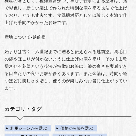
椀屋の箸として、種類豊富かつ丁寧な手仕事による塗箸は、箔
で彩色し、新しい製法で作られた特別な漆を塗る技法で仕上げ
ており、とても丈夫です。食洗機対応としては珍しく本漆で仕
上げた手間のかかったお箸です。
産地について-越前塗
始まりは古く、六世紀までに遡ると伝えられる越前塗。刷毛目
の跡やほこりが付かないように仕上げの漆を塗り、そのまま乾
燥させる花塗という技法が特徴のお箸は、漆の良さを実感でき
る口当たりの良いお箸が多くあります。また金箔は、時間が経
つほどに美しさを増し、使うのが楽しみなお箸に仕上がってい
ます。
カテゴリ・タグ
利用シーンから選ぶ
価格から箸を選ぶ