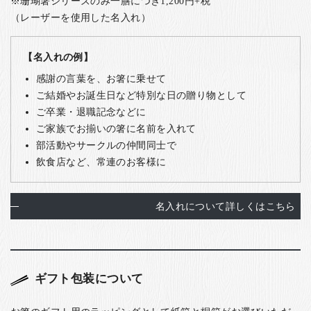
※珊瑚箸シリーズのみ一膳につき1,200円+税
（レーザーを使用した名入れ）
【名入れの例】
感謝の言葉を、お箸に乗せて
ご結婚やお誕生日など特別な日の贈り物として
ご卒業・退職記念などに
ご家族でお揃いの箸に名前を入れて
部活動やサークルの仲間同士で
飲食店など、常連のお客様に
名入れについて詳しくはこちら
ギフト包装について