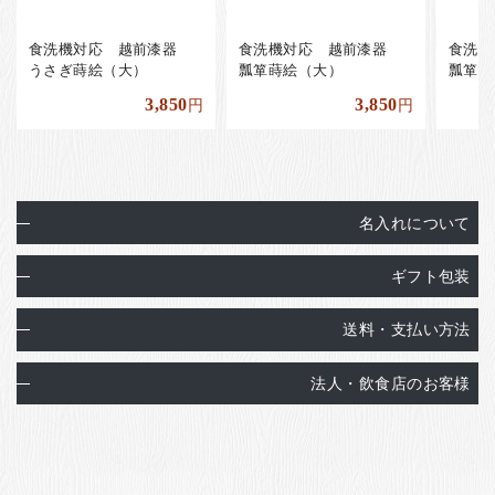
食洗機対応 越前漆器
食洗機対応 越前漆器
食洗
うさぎ蒔絵（大）
瓢箪蒔絵（大）
瓢箪蒔
3,850
3,850
円
円
名入れについて
ギフト包装
送料・支払い方法
法人・飲食店のお客様