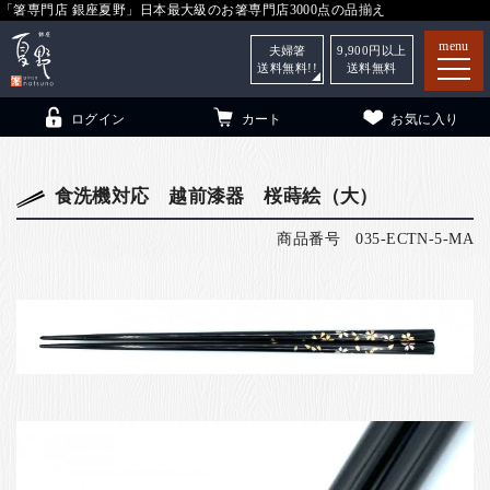
「箸専門店 銀座夏野」日本最大級のお箸専門店3000点の品揃え
menu
夫婦箸
9,900
円以上
送料無料!!
送料無料
ログイン
カート
お気に入り
食洗機対応 越前漆器 桜蒔絵（大）
商品番号
035-ECTN-5-MA
箸
（贈答用・自宅用）
子供和食器
（贈答用・自宅用）
銀座夏野・箸長
について
小夏
について
こども和食器
ご利用ガイド
法人・飲食店のお客様