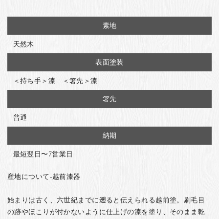
素地
天然木
表面塗装
＜持ち手＞漆 ＜箸先＞漆
箸先
普通
納期
最短翌日〜7営業日
産地について-越前漆器
始まりは古く、六世紀までに遡ると伝えられる越前塗。刷毛目
の跡やほこりが付かないように仕上げの漆を塗り、そのまま乾