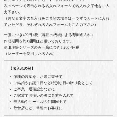
次のページで表示される名入れフォームで名入れ文字他をご入
力下さい。
（異なる文字の名入れをご希望の場合は一つずつカートに入れ
ていただき、それぞれ名入れフォームをご入力下さい）
一膳につき400円+税（専用の機械による彫刻名入れ）
作成期間を約1週間ほど頂いております。
※珊瑚箸シリーズのみ一膳につき1,200円+税
（レーザーを使用した名入れ）
【名入れの例】
感謝の言葉を、お箸に乗せて
ご結婚やお誕生日など特別な日の贈り物として
ご卒業・退職記念などに
ご家族でお揃いの箸に名前を入れて
部活動やサークルの仲間同士で
飲食店など、常連のお客様に