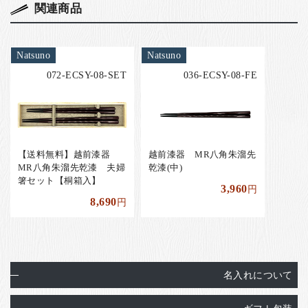
関連商品
Natsuno
Natsuno
072-ECSY-08-SET
036-ECSY-08-FE
【送料無料】越前漆器
越前漆器 MR八角朱溜先
MR八角朱溜先乾漆 夫婦
乾漆(中)
箸セット【桐箱入】
3,960
円
8,690
円
名入れについて