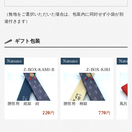
（無地をご選択いただいた場合は、包装内に同封せず小袋が別
途付きます）
ギフト包装
Natsuno
Natsuno
Natsun
Z-BOX-KAMI-B
Z-BOX-KIRI
贈答用 紙箱 紺
贈答用 桐箱
風呂敷
220
770
円
円