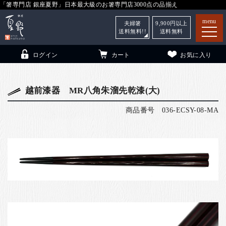
「箸専門店 銀座夏野」日本最大級のお箸専門店3000点の品揃え
menu
夫婦箸
9,900
円以上
送料無料!!
送料無料
ログイン
カート
お気に入り
越前漆器 MR八角朱溜先乾漆(大)
商品番号
036-ECSY-08-MA
箸
（贈答用・自宅用）
子供和食器
（贈答用・自宅用）
銀座夏野・箸長
について
小夏
について
こども和食器
ご利用ガイド
法人・飲食店のお客様