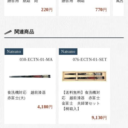
贈答用 紙箱 紺
贈答用 桐箱
風呂敷
220
770
円
円
関連商品
Natsuno
Natsuno
038-ECTN-01-MA
076-ECTN-01-SET
食洗機対応 越前漆器
【送料無料】食洗機対
赤富士(大)
応 越前漆器 赤富士
金富士 夫婦箸セット
4,180
円
【桐箱入】
9,130
円