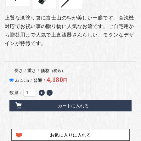
上質な漆塗り箸に富士山の柄が美しい一膳です。食洗機
対応でお祝い事の贈り物に人気なお箸です。
ご自宅用か
ら贈答用まで人気で
土直漆器さんらしい、モダンなデザ
インが特徴です。
長さ / 重さ / 価格
（税込）
4,180
22.5cm / 普通 /
円
数量：
+
-
カートに入れる
お気に入りに入れる