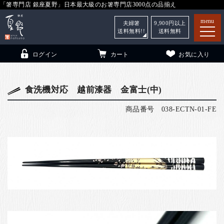
「箸専門店 銀座夏野」日本最大級のお箸専門店3000点の品揃え
menu
夫婦箸
9,900
円以上
送料無料!!
送料無料
ログイン
カート
お気に入り
食洗機対応 越前漆器 金富士(中)
商品番号
038-ECTN-01-FE
箸
（贈答用・自宅用）
子供和食器
（贈答用・自宅用）
銀座夏野・箸長
について
小夏
について
こども和食器
ご利用ガイド
法人・飲食店のお客様